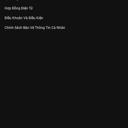
Hợp Đồng Điện Tử
Điều Khoản Và Điều Kiện
Chính Sách Bảo Vệ Thông Tin Cá Nhân
Chính Sách Bảo Vệ Người Tiêu Dùng Dễ Bị Tổn Thương
Thỏa Thuận Sử Dụng Dịch Vụ Mạng Xã Hội
THÔNG TIN
Thông Báo
Trung Tâm Hỗ Trợ
Liên Hệ
Góp Ý
Công ty Cổ phần VieON - Địa chỉ: Tầng 5, 222 Pasteur, Phường Xuân Hòa,
Thành phố Hồ Chí Minh