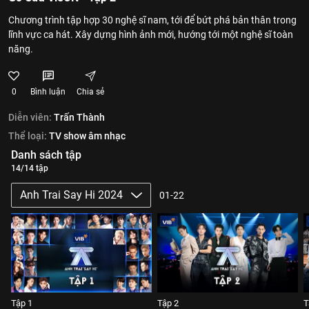
Chương trình tập hợp 30 nghệ sĩ nam, tới để bứt phá bản thân trong
lĩnh vực ca hát. Xây dựng hình ảnh mới, hướng tới một nghệ sĩ toàn
năng.
0
Bình luận
Chia sẻ
Diễn viên:
Trấn Thành
Thể loại:
TV show âm nhạc
Danh sách tập
14/14 tập
Anh Trai Say Hi 2024
01-22
Tập 1
Tập 2
T