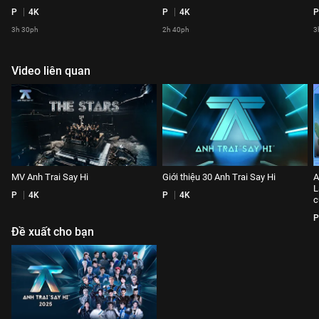
P
4K
P
4K
P
3h 30ph
2h 40ph
3
Video liên quan
MV Anh Trai Say Hi
Giới thiệu 30 Anh Trai Say Hi
A
L
P
4K
P
4K
c
P
Đề xuất cho bạn