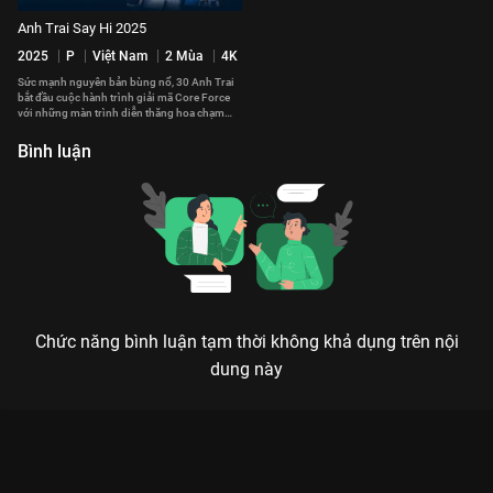
Anh Trai Say Hi 2025
2025
P
Việt Nam
2 Mùa
4K
Sức mạnh nguyên bản bùng nổ, 30 Anh Trai
bắt đầu cuộc hành trình giải mã Core Force
với những màn trình diễn thăng hoa chạm
đến trái tim của khán giả.
Bình luận
Chức năng bình luận tạm thời không khả dụng trên nội
dung này
Xem Gõ Cửa VieON - Tập 2 Anh Trai Say Hi 2024 - 14 Tập của
Việt Nam có sự tham gia của . Thuộc thể loại: TV show