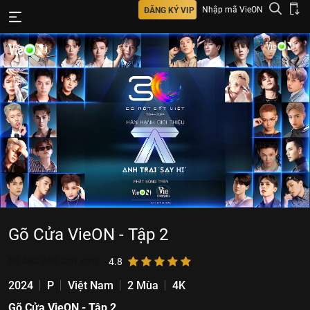
Nhập mã VieON
ĐĂNG KÝ VIP
Gõ Cửa VieON - Tập 2
59.480.669
lượt xem
4.8
2024
P
Việt Nam
2 Mùa
4K
Gõ Cửa VieON - Tập 2