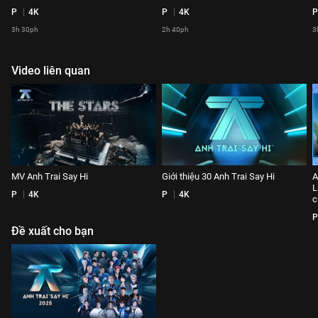
P
4K
P
4K
P
3h 30ph
2h 40ph
3
Video liên quan
MV Anh Trai Say Hi
Giới thiệu 30 Anh Trai Say Hi
A
L
P
4K
P
4K
c
P
Đề xuất cho bạn