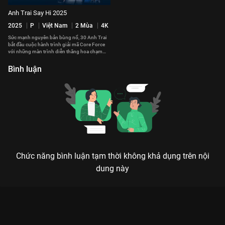
Anh Trai Say Hi 2025
2025
P
Việt Nam
2 Mùa
4K
Sức mạnh nguyên bản bùng nổ, 30 Anh Trai
bắt đầu cuộc hành trình giải mã Core Force
với những màn trình diễn thăng hoa chạm
đến trái tim của khán giả.
Bình luận
Chức năng bình luận tạm thời không khả dụng trên nội
dung này
Xem Tập 6 Anh Trai Say Hi 2024 - 14 Tập của Việt Nam có sự
tham gia của . Thuộc thể loại: TV show