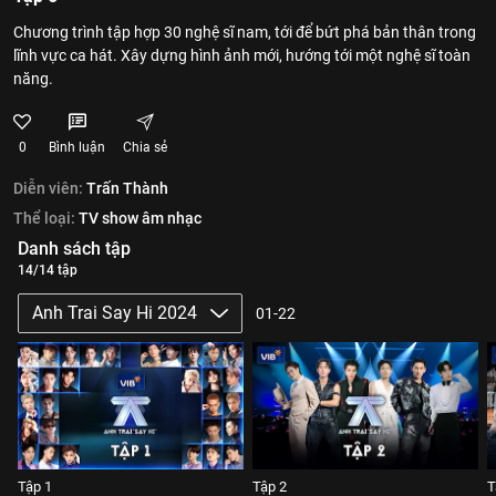
Chương trình tập hợp 30 nghệ sĩ nam, tới để bứt phá bản thân trong
lĩnh vực ca hát. Xây dựng hình ảnh mới, hướng tới một nghệ sĩ toàn
năng.
0
Bình luận
Chia sẻ
Diễn viên:
Trấn Thành
Thể loại:
TV show âm nhạc
Danh sách tập
14/14 tập
Anh Trai Say Hi 2024
01-22
Tập 1
Tập 2
T