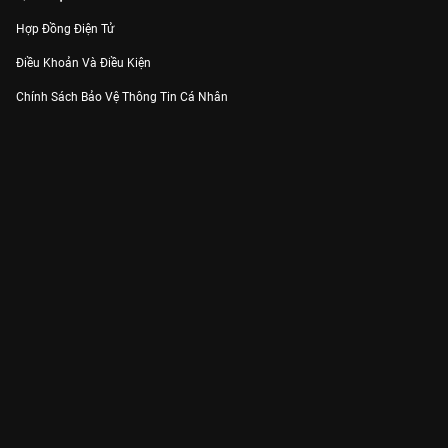
Hợp Đồng Điện Tử
Điều Khoản Và Điều Kiện
Chính Sách Bảo Vệ Thông Tin Cá Nhân
Chính Sách Bảo Vệ Người Tiêu Dùng Dễ Bị Tổn Thương
Thỏa Thuận Sử Dụng Dịch Vụ Mạng Xã Hội
THÔNG TIN
Thông Báo
Trung Tâm Hỗ Trợ
Liên Hệ
Góp Ý
Công ty Cổ phần VieON - Địa chỉ: Tầng 5, 222 Pasteur, Phường Xuân Hòa,
Thành phố Hồ Chí Minh