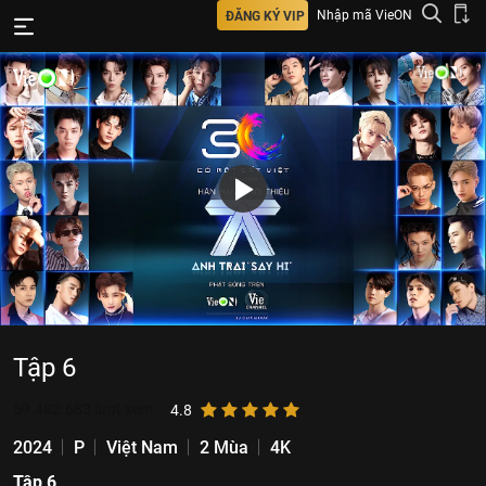
Nhập mã VieON
ĐĂNG KÝ VIP
Tập 6
59.482.683
lượt xem
4.8
2024
P
Việt Nam
2 Mùa
4K
Tập 6