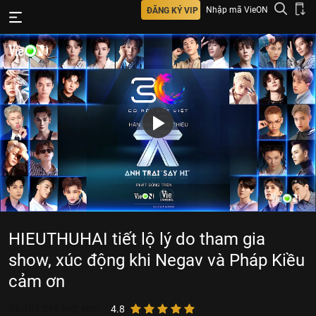
Nhập mã VieON
ĐĂNG KÝ VIP
HIEUTHUHAI tiết lộ lý do tham gia
show, xúc động khi Negav và Pháp Kiều
cảm ơn
59.482.299
lượt xem
4.8