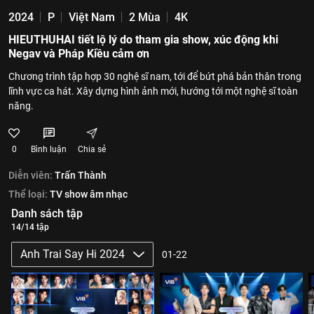
2024
P
Việt Nam
2 Mùa
4K
HIEUTHUHAI tiết lộ lý do tham gia show, xúc động khi
Negav và Pháp Kiều cảm ơn
Chương trình tập hợp 30 nghệ sĩ nam, tới để bứt phá bản thân trong
lĩnh vực ca hát. Xây dựng hình ảnh mới, hướng tới một nghệ sĩ toàn
năng.
0
Bình luận
Chia sẻ
Diễn viên:
Trấn Thành
Thể loại:
TV show âm nhạc
Danh sách tập
14/14 tập
Anh Trai Say Hi 2024
01-22