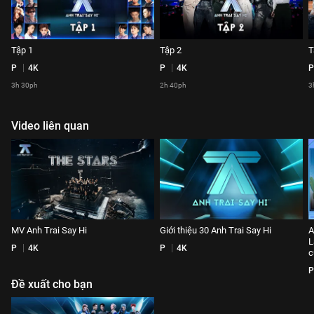
Tập 1
Tập 2
T
P
4K
P
4K
P
3h 30ph
2h 40ph
3
Video liên quan
MV Anh Trai Say Hi
Giới thiệu 30 Anh Trai Say Hi
A
L
P
4K
P
4K
c
P
Đề xuất cho bạn