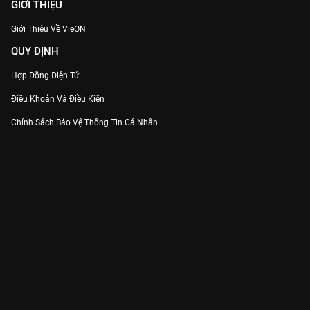
GIỚI THIỆU
Giới Thiệu Về VieON
QUY ĐỊNH
Hợp Đồng Điện Tử
Điều Khoản Và Điều Kiện
Chính Sách Bảo Vệ Thông Tin Cá Nhân
Chính Sách Bảo Vệ Người Tiêu Dùng Dễ Bị Tổn Thương
Thỏa Thuận Sử Dụng Dịch Vụ Mạng Xã Hội
THÔNG TIN
Thông Báo
Trung Tâm Hỗ Trợ
Liên Hệ
Góp Ý