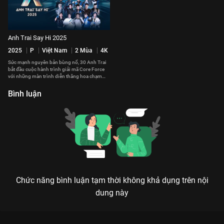
Anh Trai Say Hi 2025
2025
P
Việt Nam
2 Mùa
4K
Sức mạnh nguyên bản bùng nổ, 30 Anh Trai
bắt đầu cuộc hành trình giải mã Core Force
với những màn trình diễn thăng hoa chạm
đến trái tim của khán giả.
Bình luận
Chức năng bình luận tạm thời không khả dụng trên nội
dung này
Xem Quang Trung chia sẻ hữu duyên với Atus, Jsol tiết lộ lý do