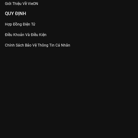
Giới Thiệu Về VieON
QUY ĐỊNH
Hợp Đồng Điện Tử
Điều Khoản Và Điều Kiện
Chính Sách Bảo Vệ Thông Tin Cá Nhân
Chính Sách Bảo Vệ Người Tiêu Dùng Dễ Bị Tổn Thương
Thỏa Thuận Sử Dụng Dịch Vụ Mạng Xã Hội
THÔNG TIN
Thông Báo
Trung Tâm Hỗ Trợ
Liên Hệ
Góp Ý