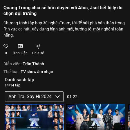
Quang Trung chia sẻ hữu duyên với Atus, Jsol tiết lộ lý do
chọn đội trưởng
Chương trình tập hợp 30 nghệ sĩ nam, tới để bứt phá bản thân trong
lĩnh vực ca hát. Xây dựng hình ảnh mới, hướng tới một nghệ sĩ toàn
năng.
0
Bình luận
Chia sẻ
Diễn viên:
Trấn Thành
Thể loại:
TV show âm nhạc
Danh sách tập
14/14 tập
Anh Trai Say Hi 2024
01-22