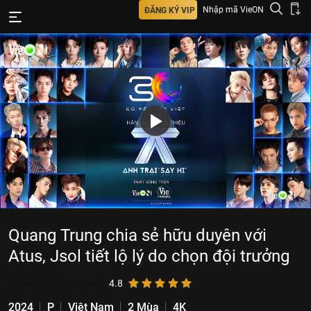
Nhập mã VieON
ĐĂNG KÝ VIP
Quang Trung chia sẻ hữu duyên với
Atus, Jsol tiết lộ lý do chọn đội trưởng
59.482.370
lượt xem
4.8
2024
P
Việt Nam
2 Mùa
4K