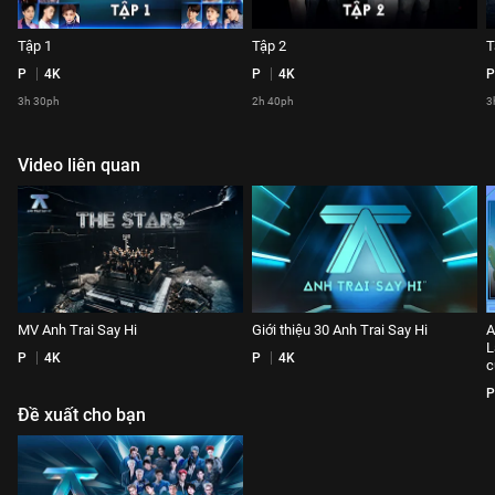
Tập 1
Tập 2
T
P
4K
P
4K
P
3h 30ph
2h 40ph
3
Video liên quan
MV Anh Trai Say Hi
Giới thiệu 30 Anh Trai Say Hi
A
L
P
4K
P
4K
c
P
Đề xuất cho bạn