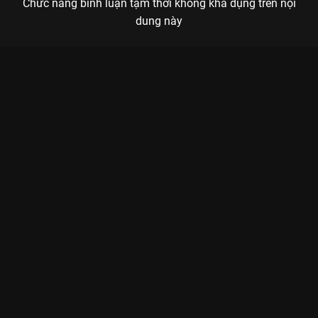
Chức năng bình luận tạm thời không khả dụng trên nội
dung này
Xem Tập 20. Cảnh báo Anh Hùng Phản Hắc - 25 Tập của Hồng
Kông có sự tham gia của . Thuộc thể loại: Phim bộ