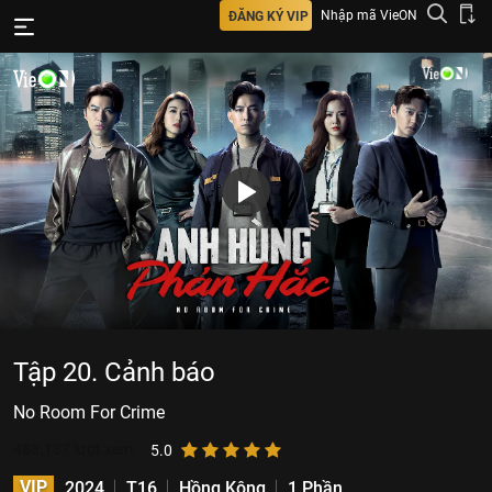
Nhập mã VieON
ĐĂNG KÝ VIP
Tập 20. Cảnh báo
No Room For Crime
483.137
lượt xem
5.0
VIP
2024
T16
Hồng Kông
1 Phần