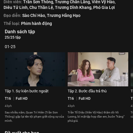
Diễn viên:
Trần Sơn Thông,
Trương Chấn Lãng,
Viên Vỹ Hào,
Diêu Tử Linh,
Chu Thần Lệ,
Trương Dĩnh Khang,
Phó Gia Lợi
Đạo diễn:
Sào Chí Hào,
Trương Hằng Hạo
Thể loại:
Phim hành động
Danh sách tập
25/25 tập
01-25
Tập 1. Sự kiện bước ngoặt
Tập 2. Bước đầu trả thù
T
T16
Full HD
T16
Full HD
T
43ph
43ph
4
Sau nhiều năm, Quan Trí Hiên (Trần Sơn
Trần Tổ Diệu (Viên Vỹ Hào) thăm dò Vô
T
Thông) gặp lại tên tội phạm giết cộng sự của
Lương, bí mật tập hợp đàn em, buôn "hàng"
c
mình.
phá giá.