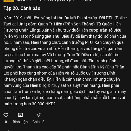
Tập 20. Cảnh báo
Năm 2019, một tiệm vàng tại khu Du Mã Địa bị cướp. Đội PTU (Police
Tactical Unit) gồm: Quan Trí Hiên (Trần Sơn Thông), Từ Quốc Hiền
(Trương Chấn Lãng), Xán và Thụ truy đuổi. Tên cướp Trần Tổ Diệu
(Viên Vỹ Hào) nổ súng giết Thụ. Điều ấy đã làm thay đổi số phận của
họ. 5 năm sau, Hiên thăng chức cảnh trưởng PTU, Xán chuyển qua
phòng điều tra các vụ án nhỏ, Hiền tham gia vào thế giới ngầm làm
tay sai cho trùm ma túy Vô Lương. Trần Tổ Diệu ra tù, sau đó tìm
Lương trả thù và giết chết Lương, xã đoàn bắt đầu tranh giành
quyền lực. Thanh tra cao cấp Tổ phản hắc Bành Dĩnh Kỳ (Chu Thần
Lệ) phối hợp cùng nhóm của Hiên và Tô Quốc Uy (Trương Dĩnh
Khang) ngăn chặn điều ấy. Hiền là cảnh sát chìm. Nhưng chuyện
nằm vùng của Hiền bị lộ, bị truy sát và suýt mất mạng. Hiền phải
chọn: làm trùm xã hội đen hằng năm giao dịch ma túy với giá trị mấy
chục tỷ; hay làm lại một cảnh sát, anh hùng phản hắc mỗi tháng với
mức lương hơn 30,000 HKD?
0
Bình luận
Chia sẻ