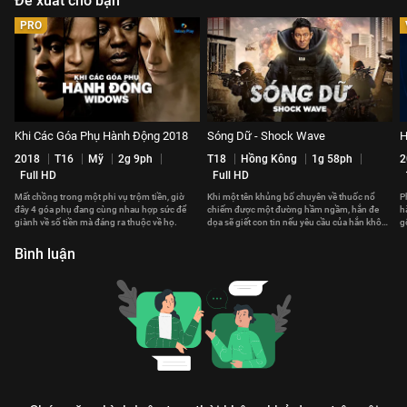
Đề xuất cho bạn
PRO
Khi Các Góa Phụ Hành Động 2018
Sóng Dữ - Shock Wave
H
2018
T16
Mỹ
2g 9ph
T18
Hồng Kông
1g 58ph
2
Full HD
Full HD
Mất chồng trong một phi vụ trộm tiền, giờ
Khi một tên khủng bố chuyên về thuốc nổ
P
đây 4 góa phụ đang cùng nhau hợp sức để
chiếm được một đường hầm ngầm, hắn đe
h
giành về số tiền mà đáng ra thuộc về họ.
dọa sẽ giết con tin nếu yêu cầu của hắn không
g
được đáp ứng.
p
Bình luận