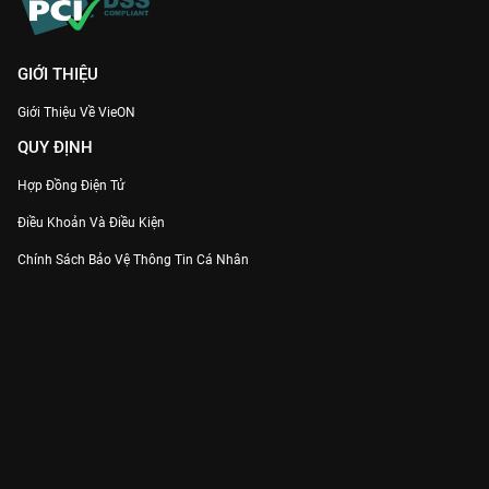
GIỚI THIỆU
Giới Thiệu Về VieON
QUY ĐỊNH
Hợp Đồng Điện Tử
Điều Khoản Và Điều Kiện
Chính Sách Bảo Vệ Thông Tin Cá Nhân
Chính Sách Bảo Vệ Người Tiêu Dùng Dễ Bị Tổn Thương
Thỏa Thuận Sử Dụng Dịch Vụ Mạng Xã Hội
THÔNG TIN
Thông Báo
Trung Tâm Hỗ Trợ
Liên Hệ