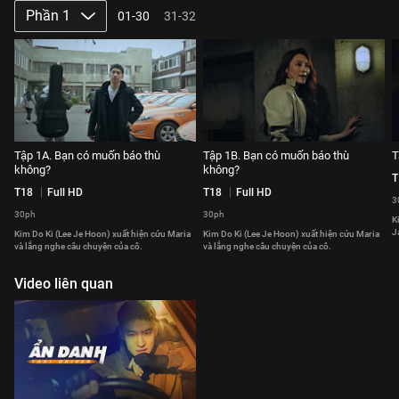
Phần 1
01-30
31-32
Tập 1A. Bạn có muốn báo thù
Tập 1B. Bạn có muốn báo thù
T
không?
không?
T
T18
Full HD
T18
Full HD
3
30ph
30ph
K
J
Kim Do Ki (Lee Je Hoon) xuất hiện cứu Maria
Kim Do Ki (Lee Je Hoon) xuất hiện cứu Maria
và lắng nghe câu chuyện của cô.
và lắng nghe câu chuyện của cô.
Video liên quan