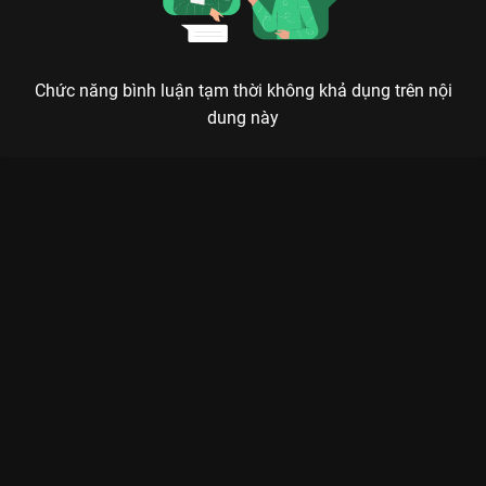
Chức năng bình luận tạm thời không khả dụng trên nội
dung này
Xem Tập 7B. Người cung cấp thông tin Ẩn Danh - Taxi Driver -
16 Tập của Hàn Quốc có sự tham gia của . Thuộc thể loại:
Phim bộ