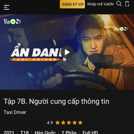
Nhập mã VieON
ĐĂNG KÝ VIP
Tập 7B. Người cung cấp thông tin
Taxi Driver
14.203.642
lượt xem
4.9
2021
T18
Hàn Quốc
2 Phần
Full HD