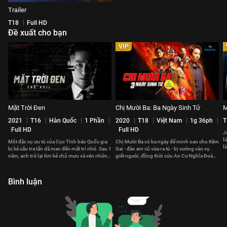
Trailer
T18
Full HD
Đề xuất cho bạn
VIP
Mặt Trời Đen
Chị Mười Ba: Ba Ngày Sinh Tử
M
2021
T16
Hàn Quốc
1 Phần
2020
T18
Việt Nam
1g 36ph
T
Full HD
Full HD
J
l
Một đặc vụ ưu tú của Cục Tình báo Quốc gia
Chị Mười Ba có ba ngày để minh oan cho Kẽm
l
bị kẻ xấu tra tấn dã man đến mất trí nhớ. Sau 1
Gai - đàn em cũ vừa ra tù - bị vướng vào vụ
năm, anh trở lại tìm kẻ chủ mưu và vén những
giết người, đồng thời cứu An Cư Nghĩa Đoàn
bức màn tội ác rùng rợn
khỏi mối đe dọa mới.
Bình luận