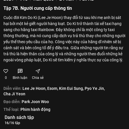
Tập 7B. Người cung cấp thông tin
Cuộc đời Kim Do Ki (Lee Je Hoon) thay đổi từ sau khi mẹ anh bị sát
hại bởi một kẻ giết người hàng loạt. Do Ki trở thành tài xế taxi hạng
sang cho hãng taxi Rainbow. Đây không chỉ là một công ty taxi
thông thường, mà nó cung cấp dịch vụ trả thù thay cho những người
yếu thế theo yêu cầu của họ. Công việc này của hãng dĩ nhiên sẽ bị
cảnh sát và bên công tố để ý điều tra. Giữa những người tin rằng sự
trả thù là hiện thân của công lý và những người theo đuổi những kẻ
ngoài vòng pháp luật, Do Ki sẽ tìm kiếm ý nghĩa thực sự của công lý.
0
Bình luận
Chia sẻ
Diễn viên:
Lee Je Hoon,
Esom,
Kim Eui Sung,
Pyo Ye Jin,
Cha Ji Yeon
Đạo diễn:
Park Joon Woo
Thể loại:
Phim hành động
Danh sách tập
16/16 tập