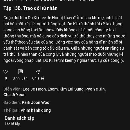
Tập 13B. Trao đổi tù nhân
Cuộc đời Kim Do Ki (Lee Je Hoon) thay đổi từ sau khi mẹ anh bị sát
hại bởi một kẻ giết người hàng loạt. Do Ki trở thành tài xế taxi hạng
sang cho hãng taxi Rainbow. Đây không chỉ là một công ty taxi
thông thường, mà nó cung cấp dịch vụ trả thù thay cho những người
yếu thế theo yêu cầu của họ. Công việc này của hãng dĩ nhiên sẽ bị
cảnh sát và bên công tố để ý điều tra. Giữa những người tin rằng sự
trả thù là hiện thân của công lý và những người theo đuổi những kẻ
ngoài vòng pháp luật, Do Ki sẽ tìm kiếm ý nghĩa thực sự của công lý.
0
Bình luận
Chia sẻ
Diễn viên:
Lee Je Hoon,
Esom,
Kim Eui Sung,
Pyo Ye Jin,
Cha Ji Yeon
Đạo diễn:
Park Joon Woo
Thể loại:
Phim hành động
Danh sách tập
16/16 tập