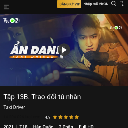
Nhập mã VieON
ĐĂNG KÝ VIP
Tập 13B. Trao đổi tù nhân
Taxi Driver
14.204.026
lượt xem
4.9
2021
T18
Hàn Quốc
2 Phần
Full HD