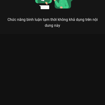
Chức năng bình luận tạm thời không khả dụng trên nội
dung này
Xem Tập 13B. Trao đổi tù nhân Ẩn Danh - Taxi Driver - 16 Tập
của Hàn Quốc có sự tham gia của . Thuộc thể loại: Phim bộ