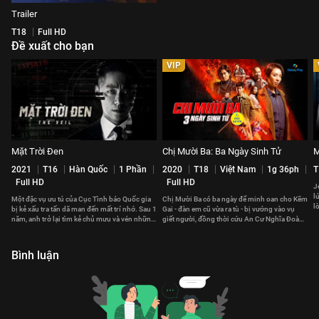
Trailer
T18
Full HD
Đề xuất cho bạn
VIP
Mặt Trời Đen
Chị Mười Ba: Ba Ngày Sinh Tử
M
2021
T16
Hàn Quốc
1 Phần
2020
T18
Việt Nam
1g 36ph
T
Full HD
Full HD
J
l
Một đặc vụ ưu tú của Cục Tình báo Quốc gia
Chị Mười Ba có ba ngày để minh oan cho Kẽm
l
bị kẻ xấu tra tấn dã man đến mất trí nhớ. Sau 1
Gai - đàn em cũ vừa ra tù - bị vướng vào vụ
năm, anh trở lại tìm kẻ chủ mưu và vén những
giết người, đồng thời cứu An Cư Nghĩa Đoàn
bức màn tội ác rùng rợn
khỏi mối đe dọa mới.
Bình luận