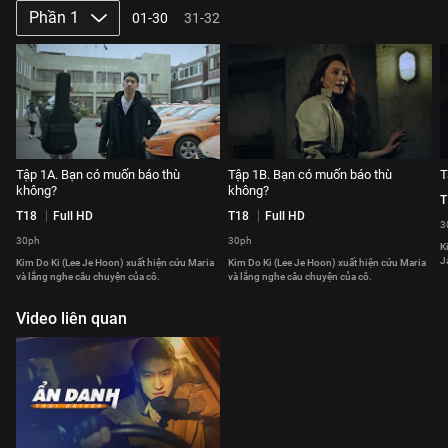
Phần 1
01-30
31-32
Tập 1A. Bạn có muốn báo thù
Tập 1B. Bạn có muốn báo thù
T
không?
không?
T
T18
Full HD
T18
Full HD
3
30ph
30ph
K
J
Kim Do Ki (Lee Je Hoon) xuất hiện cứu Maria
Kim Do Ki (Lee Je Hoon) xuất hiện cứu Maria
và lắng nghe câu chuyện của cô.
và lắng nghe câu chuyện của cô.
Video liên quan