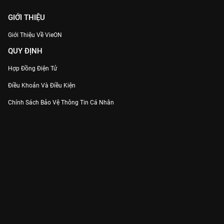
GIỚI THIỆU
Giới Thiệu Về VieON
QUY ĐỊNH
Hợp Đồng Điện Tử
Điều Khoản Và Điều Kiện
Chính Sách Bảo Vệ Thông Tin Cá Nhân
Chính Sách Bảo Vệ Người Tiêu Dùng Dễ Bị Tổn Thương
Thỏa Thuận Sử Dụng Dịch Vụ Mạng Xã Hội
THÔNG TIN
Thông Báo
Trung Tâm Hỗ Trợ
Liên Hệ
Góp Ý