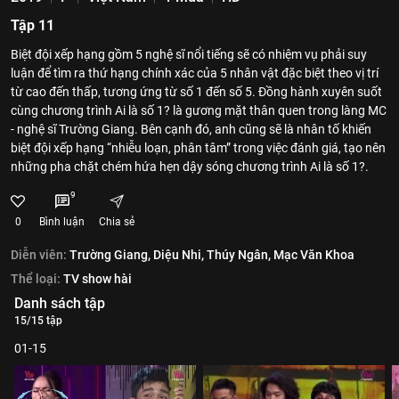
Tập 11
Biệt đội xếp hạng gồm 5 nghệ sĩ nổi tiếng sẽ có nhiệm vụ phải suy
luận để tìm ra thứ hạng chính xác của 5 nhân vật đặc biệt theo vị trí
từ cao đến thấp, tương ứng từ số 1 đến số 5. Đồng hành xuyên suốt
cùng chương trình Ai là số 1? là gương mặt thân quen trong làng MC
- nghệ sĩ Trường Giang. Bên cạnh đó, anh cũng sẽ là nhân tố khiến
biệt đội xếp hạng “nhiễu loạn, phân tâm” trong việc đánh giá, tạo nên
những pha chặt chém hứa hẹn dậy sóng chương trình Ai là số 1?.
9
0
Bình luận
Chia sẻ
Diễn viên:
Trường Giang,
Diệu Nhi,
Thúy Ngân,
Mạc Văn Khoa
Thể loại:
TV show hài
Danh sách tập
15/15 tập
01-15