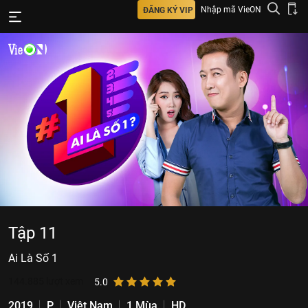
Nhập mã VieON
ĐĂNG KÝ VIP
Tập 11
Ai Là Số 1
144.885
lượt xem
5.0
2019
P
Việt Nam
1 Mùa
HD