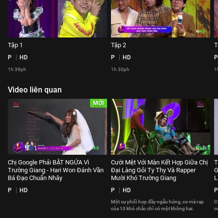
Tập 1
Tập 2
T
P
HD
P
HD
P
1h 39ph
1h 30ph
1
Video liên quan
MỚI
Chị Google Phải BẬT NGỬA Vì
Cười Mệt Với Màn Kết Hợp Giữa Chị
T
Trường Giang - Hari Won Đánh Vần
Đại Làng Gỏi Ty Thy Và Rapper
G
Bá Đạo Chuẩn Nhây
Mười Khó Trường Giang
L
P
HD
P
HD
P
Một sự phối hợp đầy ngẫu hứng, cơ mà rap
C
của 10 khó chắc chỉ có một không hai.
c