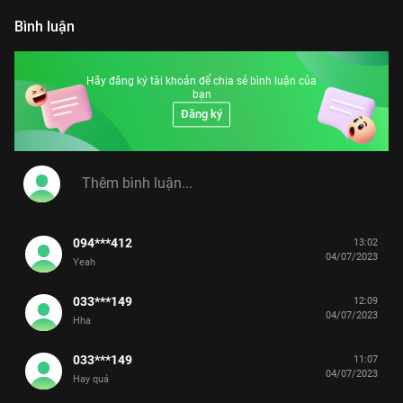
Bình luận
Hãy đăng ký tài khoản để chia sẻ bình luận của
bạn
Đăng ký
094***412
13:02
04/07/2023
Yeah
033***149
12:09
04/07/2023
Hha
033***149
11:07
04/07/2023
Hay quá