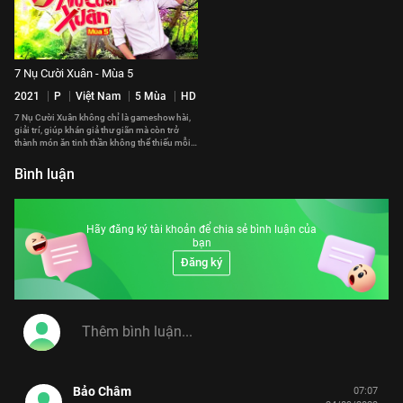
7 Nụ Cười Xuân - Mùa 5
2021
P
Việt Nam
5 Mùa
HD
7 Nụ Cười Xuân không chỉ là gameshow hài,
giải trí, giúp khán giả thư giãn mà còn trở
thành món ăn tinh thần không thể thiếu mỗi
khi Tết đến Xuân về. Thấy 7 Nụ Cười Xuân
như thấy được cả không khí của những ngày
Bình luận
giáp Tết đang cận kề.
Hãy đăng ký tài khoản để chia sẻ bình luận của
bạn
Đăng ký
Bảo Châm
07:07