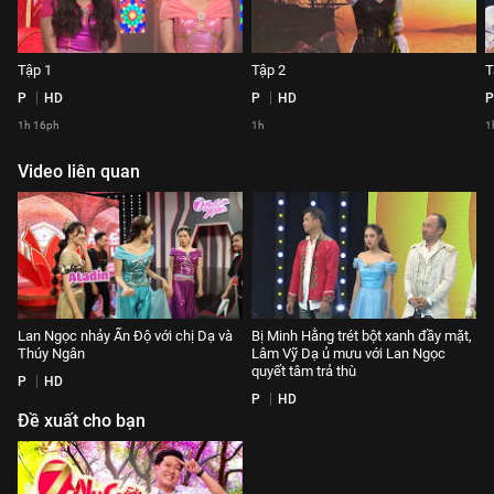
Tập 1
Tập 2
T
P
HD
P
HD
P
1h 16ph
1h
1
Video liên quan
Lan Ngọc nhảy Ấn Độ với chị Dạ và
Bị Minh Hằng trét bột xanh đầy mặt,
Thúy Ngân
Lâm Vỹ Dạ ủ mưu với Lan Ngọc
quyết tâm trả thù
P
HD
P
HD
Đề xuất cho bạn