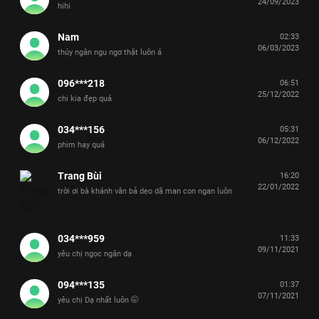
24/09/2023
hihi
Nam
02:33
06/03/2023
thúy ngân ngu ngơ thật luôn á
096***218
06:51
25/12/2022
chi kia đẹp quá
034***156
05:31
06/12/2022
phim hay quá
Trang Bùi
16:20
22/01/2022
trời ơi bà khánh vân bả dẹo dã man con ngan luôn
034***959
11:33
09/11/2021
yêu chị ngọc ngân dạ
094***135
01:37
07/11/2021
yêu chị Dạ nhất luôn 🤭