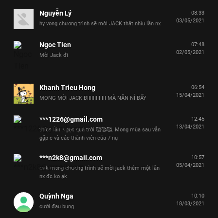
Nguyễn Lý
08:33
03/05/2021
hy vọng chương trình sẽ mời JACK thật nhìu lần nx
Ngoc Tien
07:48
02/05/2021
Mời Jack đi
Khanh Trieu Hong
06:54
15/04/2021
MONG MỜI JACK ĐIIIIIIIIIIIII MÀ NĂN NỈ ĐẤY
***1226@gmail.com
12:45
13/04/2021
thích lần Ngọc quá trời 🥰🥰🥰. Mong mùa sau vẫn
gặp c và các thành viên của 7 nụ
***n2k8@gmail.com
10:57
05/04/2021
mik mong chương trình sẽ mời jack thêm một lần
nx đc ko ạk
Quỳnh Nga
10:10
18/03/2021
cười đau bụng