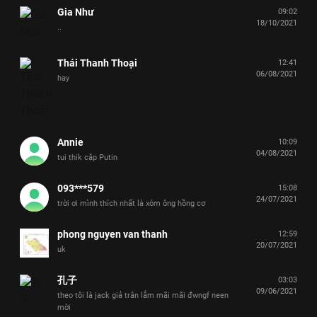
Gia Như
09:02
18/10/2021
..
Thái Thanh Thoại
12:41
06/08/2021
hay
Annie
10:09
04/08/2021
tui thik cặp Putin
093***579
15:08
24/07/2021
trời ơi mình thích nhất là xóm ông hồng cơ
phong nguyen van thanh
12:59
20/07/2021
uk
孔子
03:03
09/06/2021
theo tôi là jack giả trân lắm mãi mãi đwngf neen
mời