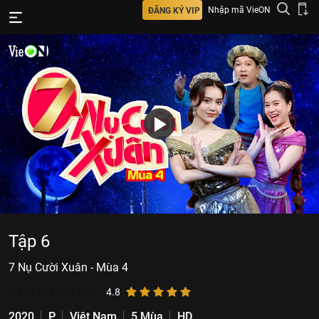
Nhập mã VieON
ĐĂNG KÝ VIP
Tập 6
7 Nụ Cười Xuân - Mùa 4
1.845.974
lượt xem
4.8
2020
P
Việt Nam
5 Mùa
HD