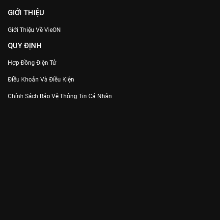
GIỚI THIỆU
Giới Thiệu Về VieON
QUY ĐỊNH
Hợp Đồng Điện Tử
Điều Khoản Và Điều Kiện
Chính Sách Bảo Vệ Thông Tin Cá Nhân
Chính Sách Bảo Vệ Người Tiêu Dùng Dễ Bị Tổn Thương
Thỏa Thuận Sử Dụng Dịch Vụ Mạng Xã Hội
THÔNG TIN
Thông Báo
Trung Tâm Hỗ Trợ
Liên Hệ
Góp Ý