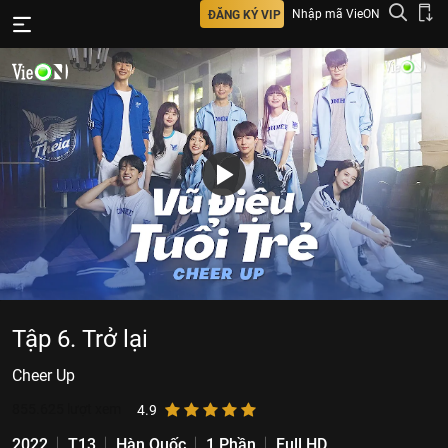
Nhập mã VieON
ĐĂNG KÝ VIP
Tập 6. Trở lại
Cheer Up
855.625
lượt xem
4.9
2022
T13
Hàn Quốc
1 Phần
Full HD