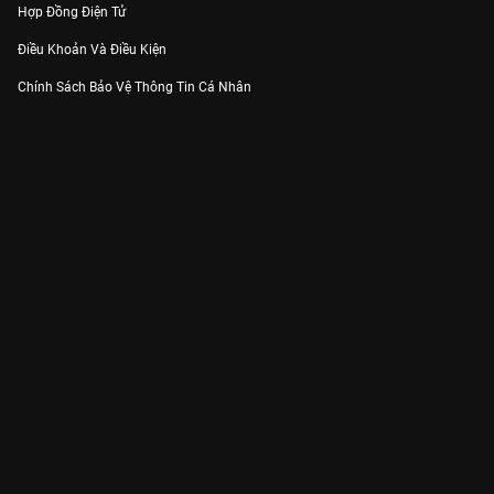
Hợp Đồng Điện Tử
Điều Khoản Và Điều Kiện
Chính Sách Bảo Vệ Thông Tin Cá Nhân
Chính Sách Bảo Vệ Người Tiêu Dùng Dễ Bị Tổn Thương
Thỏa Thuận Sử Dụng Dịch Vụ Mạng Xã Hội
THÔNG TIN
Thông Báo
Trung Tâm Hỗ Trợ
Liên Hệ
Góp Ý
Công ty Cổ phần VieON - Địa chỉ: Tầng 5, 222 Pasteur, Phường Xuân Hòa,
Thành phố Hồ Chí Minh
Email:
support@vieon.vn
| Hotline:
1800.599.920
(miễn phí)