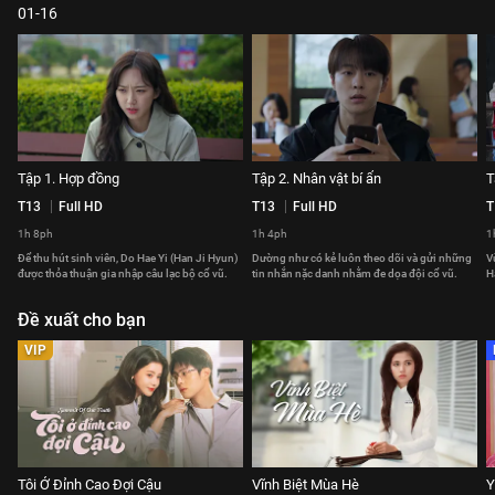
01-16
Tập 1. Hợp đồng
Tập 2. Nhân vật bí ẩn
T
T13
Full HD
T13
Full HD
T
1h 8ph
1h 4ph
1
Để thu hút sinh viên, Do Hae Yi (Han Ji Hyun)
Dường như có kẻ luôn theo dõi và gửi những
V
được thỏa thuận gia nhập câu lạc bộ cổ vũ.
tin nhắn nặc danh nhằm đe dọa đội cổ vũ.
H
Đề xuất cho bạn
VIP
Tôi Ở Đỉnh Cao Đợi Cậu
Vĩnh Biệt Mùa Hè
Y