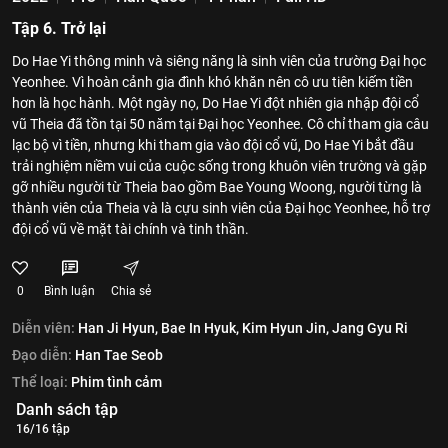
Tập 6. Trở lại
Do Hae Yi thông minh và siêng năng là sinh viên của trường Đại học
Yeonhee. Vì hoàn cảnh gia đình khó khăn nên cô ưu tiên kiếm tiền
hơn là học hành. Một ngày nọ, Do Hae Yi đột nhiên gia nhập đội cổ
vũ Theia đã tồn tại 50 năm tại Đại học Yeonhee. Cô chỉ tham gia câu
lạc bộ vì tiền, nhưng khi tham gia vào đội cổ vũ, Do Hae Yi bắt đầu
trải nghiệm niềm vui của cuộc sống trong khuôn viên trường và gặp
gỡ nhiều người từ Theia bao gồm Bae Young Woong, người từng là
thành viên của Theia và là cựu sinh viên của Đại học Yeonhee, hỗ trợ
đội cổ vũ về mặt tài chính và tinh thần.
0
Bình luận
Chia sẻ
Diễn viên:
Han Ji Hyun,
Bae In Hyuk,
Kim Hyun Jin,
Jang Gyu Ri
Đạo diễn:
Han Tae Seob
Thể loại:
Phim tình cảm
Danh sách tập
16/16 tập