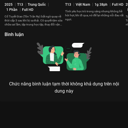
2025
T13
Trung Quốc
T13
Việt Nam
1g 38ph
Full HD
2
1 Phần
Full HD
Tình yêu học trò trong sáng nhưng không hề
hời hợt, khi đi qua, nó để lại những nỗi đau rất
Cố Tuyết Giao (Tôn Trân Ny) bất ngờ quay về
T
ngọt.
thời cấp 3 sau khi bị sa thải. Cô quyết tâm sửa
T
chữa sai lầm, tập trung học tập, thay đổi vận
n
mệnh.
y
Bình luận
Chức năng bình luận tạm thời không khả dụng trên nội
dung này
Xem Tập 6. Trở lại Vũ Điệu Tuổi Trẻ 2022 - 16 Tập của Hàn
Quốc có sự tham gia của . Thuộc thể loại: Phim bộ