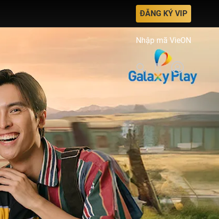
ĐĂNG KÝ VIP
Nhập mã VieON