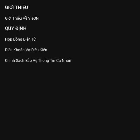
GIỚI THIỆU
Giới Thiệu Về VieON
QUY ĐỊNH
Hợp Đồng Điện Tử
Điều Khoản Và Điều Kiện
Chính Sách Bảo Vệ Thông Tin Cá Nhân
Chính Sách Bảo Vệ Người Tiêu Dùng Dễ Bị Tổn Thương
Thỏa Thuận Sử Dụng Dịch Vụ Mạng Xã Hội
THÔNG TIN
Thông Báo
Trung Tâm Hỗ Trợ
Liên Hệ
Góp Ý