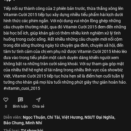
Tiếp nối sự thành công của 2 phiên bản trước, thừa thắng xông lên
Vitamin Cười 2015 tiếp tục xây dựng nhiều tiểu phẩm hài kịch dưới
hình thức các phim ngắn. Với nội dung vui nhộn lồng ghép những
câu chuyện thường nhật, qua đó Vitamin Cười 2015 đem đến những
bài học bổ ích, giúp khán gải có thêm nhiều kinh nghiệm xử lý tình
huống trong cuộc sống. Rất nhiều những câu chuyện mới nổi cộm
trong đời sống thường ngày từ chuyện gia đình, chuyện xã hội, đến
tâm tư tình cảm của chị em phụ nữ được Vitamin Cười 2015 khéo léo
đưa vào trong tiểu phẩm một cách duyên dáng khiến người xem
không bật ra những tràn cười sảng khoái. Với sự tham gia góp mặt
của nhiều thế hệ nghệ sĩ tài năng trong nhiều lĩnh vực của showbiz
Việt, Vitamin Cười 2015 tiếp tục hứa hẹn sẽ là điểm hẹn cuối tuần lý
tưởng cho khán giả mọi lứa tuổi những phút giây thư giản hoản hảo.
#vitamin_cuoi_2015
0
Bình luận
Chia sẻ
Diễn viên:
Ngọc Thuận,
Chí Tài,
Việt Hương,
NSƯT Đại Nghĩa,
Bảo Chung,
Minh Nhí
Thể loại:
TV show hài