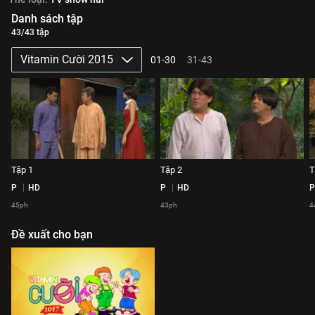
Danh sách tập
43/43 tập
Vitamin Cười 2015
01-30
31-43
Tập 1
Tập 2
T
P
HD
P
HD
P
45ph
43ph
4
Đề xuất cho bạn