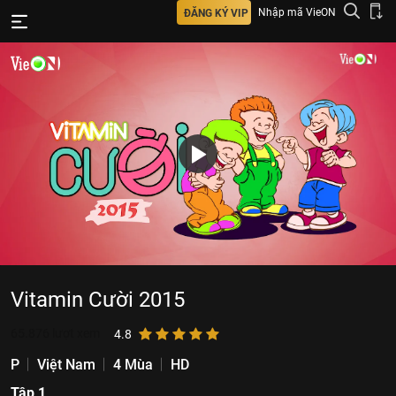
Nhập mã VieON
ĐĂNG KÝ VIP
Vitamin Cười 2015
65.876
lượt xem
4.8
P
Việt Nam
4 Mùa
HD
Tập 1