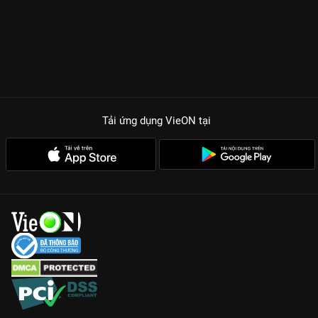
năng mà còn sở hữu ngoại hình cực bắt mắt.
Format hiện đại:
Thể loại hài ngắn súc tích, nhịp phim nhanh,
phù hợp với xu hướng xem phim của giới trẻ.
Chủ đề hot trend:
Cập nhật những vấn đề nóng hổi trong đời
sống xã hội một cách thông minh.
Hãy để
Vitamin Cười 2015
giúp bạn xua tan mọi mệt mỏi. Truy
Tải ứng dụng VieON
tại
cập ngay
VieON
để trải nghiệm những tập phim hài ngắn chất
lượng, sắc nét và đầy cảm hứng ngay hôm nay!