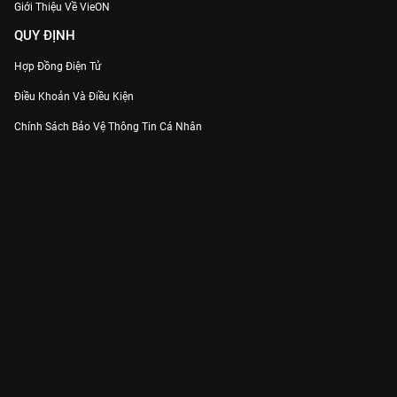
Giới Thiệu Về VieON
QUY ĐỊNH
Hợp Đồng Điện Tử
Điều Khoản Và Điều Kiện
Chính Sách Bảo Vệ Thông Tin Cá Nhân
Chính Sách Bảo Vệ Người Tiêu Dùng Dễ Bị Tổn Thương
Thỏa Thuận Sử Dụng Dịch Vụ Mạng Xã Hội
THÔNG TIN
Thông Báo
Trung Tâm Hỗ Trợ
Liên Hệ
Góp Ý