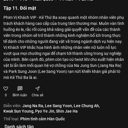
Tập 11. Đối mặt
Phim Vị Khách VIP - Kẻ Thứ Ba xoay quanh một nhóm nhân viên phụ
trách khách hàng cao cấp của trung tâm thương mại. Muôn vàn tình
huống éo le, rắc rối cùng khả năng giải quyết vấn đề của các thành
viên trong nhóm sẽ trở thành những kinh nghiệm bổ ích trong thực
tế dành cho những người đang vật vã trong ngành dịch vụ hiện nay.
Vị Khách VIP khắc họa hình ảnh những nhân viên nữ luôn nỗ lực
vượt qua mọi chướng ngại để chạm tới thành công trong sự nghiệp
của mình. Bên cạnh đó, phim còn tạo cú twist khi cho xuất hiện nhân
vật bí ẩn làm mối quan hệ vợ chồng của Na Jung Sun (Jang Na Ra)
và Park Sung Joon (Lee Sang Yoon) rạn nứt khiến khán giả phải tò
mò Kẻ Thứ Ba là ai.
0
Bình luận
Chia sẻ
Diễn viên:
Jang Na Ra,
Lee Sang Yoon,
Lee Chung Ah,
Kwak Sun Young,
Pyo Ye Jin,
Shin Jae Ha
Thể loại:
Phim tình cảm Hàn Quốc
Danh sách tập