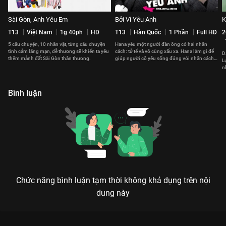
Sài Gòn, Anh Yêu Em
Bởi Vì Yêu Anh
K
T13
Việt Nam
1g 40ph
HD
T13
Hàn Quốc
1 Phần
Full HD
2
5 câu chuyện, 10 nhân vật, từng câu chuyện
Hana yêu một người đàn ông có hai nhân
tình cảm lãng mạn, dễ thương sẽ khiến ta yêu
cách: tử tế và vô cùng xấu xa. Hana làm gì để
D
thêm mảnh đất Sài Gòn thân thương.
giúp người cô yêu sống đúng với nhân cách
L
thật?
n
t
Bình luận
Chức năng bình luận tạm thời không khả dụng trên nội
dung này
Xem Tập 11. Đối mặt Vị Khách VIP - Kẻ Thứ Ba - 16 Tập của