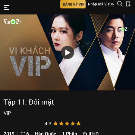
Nhập mã VieON
ĐĂNG KÝ VIP
Tập 11. Đối mặt
VIP
2.713.079
lượt xem
4.9
2019
T16
Hàn Quốc
1 Phần
Full HD