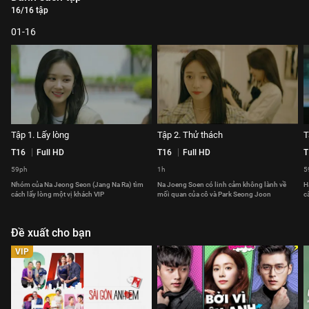
16/16 tập
01-16
Tập 1. Lấy lòng
Tập 2. Thử thách
T
T16
Full HD
T16
Full HD
T
59ph
1h
5
Nhóm của Na Jeong Seon (Jang Na Ra) tìm
Na Joeng Soen có linh cảm không lành về
H
cách lấy lòng một vị khách VIP
mối quan của cô và Park Seong Joon
c
Đề xuất cho bạn
VIP