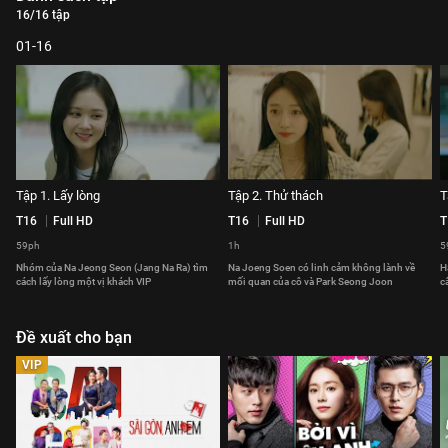
16/16 tập
01-16
Tập 1. Lấy lòng
Tập 2. Thử thách
T
T16
Full HD
T16
Full HD
T
59ph
1h
5
Nhóm của Na Jeong Seon (Jang Na Ra) tìm
Na Joeng Soen có linh cảm không lành về
H
cách lấy lòng một vị khách VIP
mối quan của cô và Park Seong Joon
c
Đề xuất cho bạn
VIP