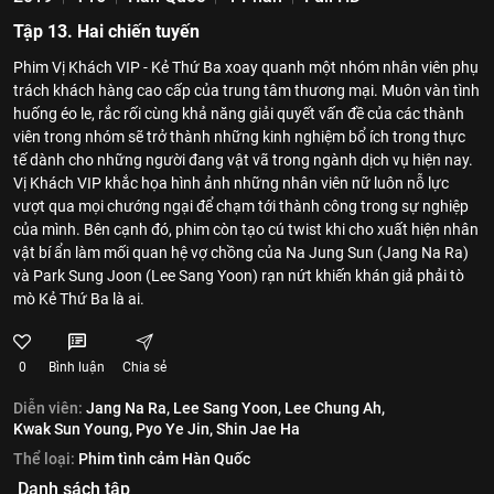
Tập 13. Hai chiến tuyến
Phim Vị Khách VIP - Kẻ Thứ Ba xoay quanh một nhóm nhân viên phụ
trách khách hàng cao cấp của trung tâm thương mại. Muôn vàn tình
huống éo le, rắc rối cùng khả năng giải quyết vấn đề của các thành
viên trong nhóm sẽ trở thành những kinh nghiệm bổ ích trong thực
tế dành cho những người đang vật vã trong ngành dịch vụ hiện nay.
Vị Khách VIP khắc họa hình ảnh những nhân viên nữ luôn nỗ lực
vượt qua mọi chướng ngại để chạm tới thành công trong sự nghiệp
của mình. Bên cạnh đó, phim còn tạo cú twist khi cho xuất hiện nhân
vật bí ẩn làm mối quan hệ vợ chồng của Na Jung Sun (Jang Na Ra)
và Park Sung Joon (Lee Sang Yoon) rạn nứt khiến khán giả phải tò
mò Kẻ Thứ Ba là ai.
0
Bình luận
Chia sẻ
Diễn viên:
Jang Na Ra,
Lee Sang Yoon,
Lee Chung Ah,
Kwak Sun Young,
Pyo Ye Jin,
Shin Jae Ha
Thể loại:
Phim tình cảm Hàn Quốc
Danh sách tập