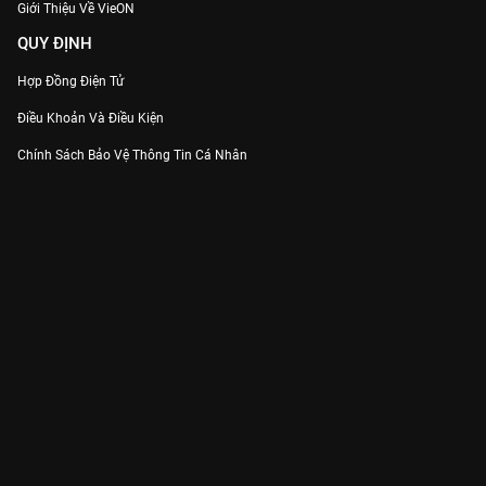
Giới Thiệu Về VieON
QUY ĐỊNH
Hợp Đồng Điện Tử
Điều Khoản Và Điều Kiện
Chính Sách Bảo Vệ Thông Tin Cá Nhân
Chính Sách Bảo Vệ Người Tiêu Dùng Dễ Bị Tổn Thương
Thỏa Thuận Sử Dụng Dịch Vụ Mạng Xã Hội
THÔNG TIN
Thông Báo
Trung Tâm Hỗ Trợ
Liên Hệ
Góp Ý