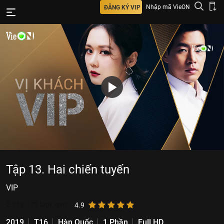
Nhập mã VieON
ĐĂNG KÝ VIP
Tập 13. Hai chiến tuyến
VIP
2.713.173
lượt xem
4.9
2019
T16
Hàn Quốc
1 Phần
Full HD