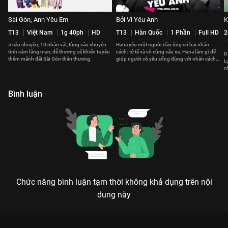
Sài Gòn, Anh Yêu Em
Bởi Vì Yêu Anh
K
T13
Việt Nam
1g 40ph
HD
T13
Hàn Quốc
1 Phần
Full HD
2
5 câu chuyện, 10 nhân vật, từng câu chuyện
Hana yêu một người đàn ông có hai nhân
tình cảm lãng mạn, dễ thương sẽ khiến ta yêu
cách: tử tế và vô cùng xấu xa. Hana làm gì để
D
thêm mảnh đất Sài Gòn thân thương.
giúp người cô yêu sống đúng với nhân cách
L
thật?
n
t
Bình luận
Chức năng bình luận tạm thời không khả dụng trên nội
dung này
Xem Tập 13. Hai chiến tuyến Vị Khách VIP - Kẻ Thứ Ba - 16 Tập