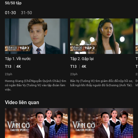
50/50 tập
01-30
31-50
Tập 1. Về nước
Tập 2. Gặp lại
T
T13
4K
T13
4K
T
23ph
23ph
2
Hương Giang (Chế Nguyễn Quỳnh Châu) tìm
Bảo Vy (Tường Vi) tìm giám đốc để nộp hồ sơ,
D
cớ ngăn Bảo Vy (Tường Vi) vào tập đoàn làm
bất ngờ khi thấy người đó là Dương (Anh Tài).
k
việc.
Video liên quan