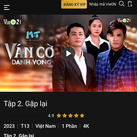
Nhập mã VieON
ĐĂNG KÝ VIP
Tập 2. Gặp lại
19.065.275
lượt xem
4.9
2023
T13
Việt Nam
1 Phần
4K
Tập 2. Gặp lại