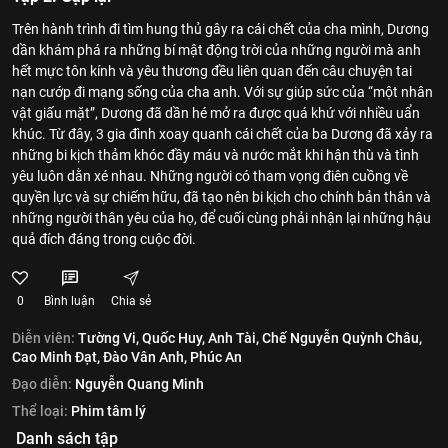
Trên hành trình đi tìm hung thủ gây ra cái chết của cha mình, Dương
dần khám phá ra những bí mật động trời của những người mà anh
hết mực tôn kính và yêu thương đều liên quan đến câu chuyện tai
nạn cướp đi mạng sống của cha anh. Với sự giúp sức của “một nhân
vật giấu mặt”, Dương đã dần hé mở ra được quá khứ với nhiều uẩn
khúc. Từ đây, 3 gia đình xoay quanh cái chết của ba Dương đã xảy ra
những bi kịch thảm khóc đầy máu và nước mắt khi hận thù và tình
yêu luôn dằn xé nhau. Những người có tham vọng điên cuồng về
quyền lực và sự chiếm hữu, đã tạo nên bi kịch cho chính bản thân và
những người thân yêu của họ, để cuối cùng phải nhận lại những hậu
quả đích đáng trong cuộc đời.
0
Bình luận
Chia sẻ
Diễn viên:
Tường Vi,
Quốc Huy,
Anh Tài,
Chế Nguyễn Quỳnh Châu,
Cao Minh Đạt,
Đào Vân Anh,
Phúc An
Đạo diễn:
Nguyễn Quang Minh
Thể loại:
Phim tâm lý
Danh sách tập