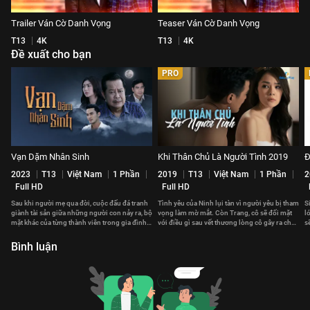
Trailer Ván Cờ Danh Vọng
Teaser Ván Cờ Danh Vọng
T13
4K
T13
4K
Đề xuất cho bạn
PRO
Vạn Dặm Nhân Sinh
Khi Thân Chủ Là Người Tình 2019
Đ
2023
T13
Việt Nam
1 Phần
2019
T13
Việt Nam
1 Phần
2
Full HD
Full HD
Sau khi người mẹ qua đời, cuộc đấu đá tranh
Tình yêu của Ninh lụi tàn vì người yêu bị tham
S
giành tài sản giữa những người con nảy ra, bộ
vọng làm mờ mắt. Còn Trang, cô sẽ đối mặt
l
mặt khác của từng thành viên trong gia đình
với điều gì sau vết thương lòng cô gây ra cho
s
dần được phơi bày.
người mình yêu?
Bình luận