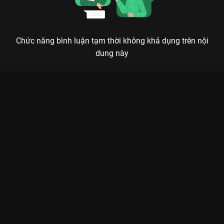
Chức năng bình luận tạm thời không khả dụng trên nội
dung này
Xem Tập 2. Gặp lại Ván Cờ Danh Vọng - 50 Tập của Việt Nam
có sự tham gia của . Thuộc thể loại: Phim bộ