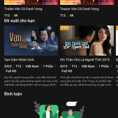
Trailer Ván Cờ Danh Vọng
Teaser Ván Cờ Danh Vọng
T13
4K
T13
4K
Đề xuất cho bạn
PRO
Vạn Dặm Nhân Sinh
Khi Thân Chủ Là Người Tình 2019
Đ
2023
T13
Việt Nam
1 Phần
2019
T13
Việt Nam
1 Phần
2
Full HD
Full HD
Sau khi người mẹ qua đời, cuộc đấu đá tranh
Tình yêu của Ninh lụi tàn vì người yêu bị tham
S
giành tài sản giữa những người con nảy ra, bộ
vọng làm mờ mắt. Còn Trang, cô sẽ đối mặt
l
mặt khác của từng thành viên trong gia đình
với điều gì sau vết thương lòng cô gây ra cho
s
dần được phơi bày.
người mình yêu?
Bình luận