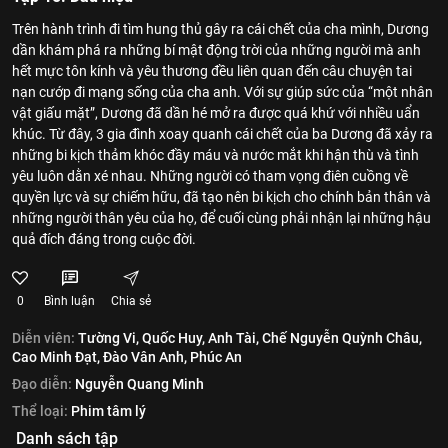
Trên hành trình đi tìm hung thủ gây ra cái chết của cha mình, Dương
dần khám phá ra những bí mật động trời của những người mà anh
hết mực tôn kính và yêu thương đều liên quan đến câu chuyện tai
nạn cướp đi mạng sống của cha anh. Với sự giúp sức của “một nhân
vật giấu mặt”, Dương đã dần hé mở ra được quá khứ với nhiều uẩn
khúc. Từ đây, 3 gia đình xoay quanh cái chết của ba Dương đã xảy ra
những bi kịch thảm khóc đầy máu và nước mắt khi hận thù và tình
yêu luôn dằn xé nhau. Những người có tham vọng điên cuồng về
quyền lực và sự chiếm hữu, đã tạo nên bi kịch cho chính bản thân và
những người thân yêu của họ, để cuối cùng phải nhận lại những hậu
quả đích đáng trong cuộc đời.
0
Bình luận
Chia sẻ
Diễn viên:
Tường Vi,
Quốc Huy,
Anh Tài,
Chế Nguyễn Quỳnh Châu,
Cao Minh Đạt,
Đào Vân Anh,
Phúc An
Đạo diễn:
Nguyễn Quang Minh
Thể loại:
Phim tâm lý
Danh sách tập