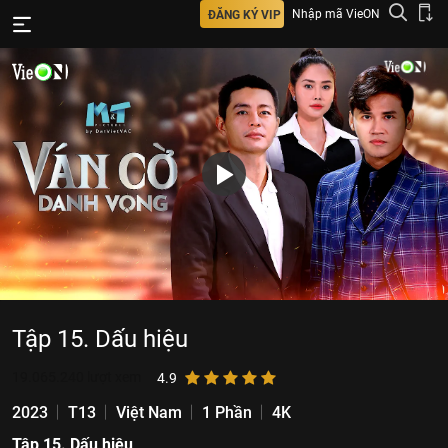
Nhập mã VieON
ĐĂNG KÝ VIP
Tập 15. Dấu hiệu
19.065.240
lượt xem
4.9
2023
T13
Việt Nam
1 Phần
4K
Tập 15. Dấu hiệu