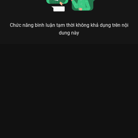
Chức năng bình luận tạm thời không khả dụng trên nội
dung này
Xem Tập 15. Dấu hiệu Ván Cờ Danh Vọng - 50 Tập của Việt
Nam có sự tham gia của . Thuộc thể loại: Phim bộ