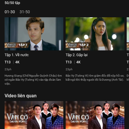
50/50 tập
01-30
31-50
Tập 1. Về nước
Tập 2. Gặp lại
T
T13
4K
T13
4K
T
23ph
23ph
2
Hương Giang (Chế Nguyễn Quỳnh Châu) tìm
Bảo Vy (Tường Vi) tìm giám đốc để nộp hồ sơ,
D
cớ ngăn Bảo Vy (Tường Vi) vào tập đoàn làm
bất ngờ khi thấy người đó là Dương (Anh Tài).
k
việc.
Video liên quan