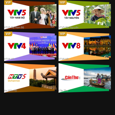
VIP
VIP
VTV5 Tây Nam Bộ
VTV5 Tây Nguyên
VTV5 Tây Nam Bộ
VTV5 Tây Nguyên
VIP
VIP
VTV4 HD
VTV8 HD
VTV4 HD
VTV8 HD
An Viên HD
Cần Thơ
An Viên HD
Cần Thơ