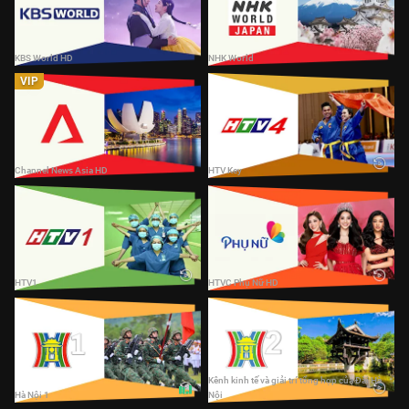
KBS World HD
NHK World
KBS World HD
NHK World
VIP
Channel News Asia HD
HTV Key
Channel News Asia HD
HTV Key
HTV1
HTVC Phụ Nữ HD
HTV1
HTVC Phụ Nữ HD
Hà Nội 2
Hà Nội 1
Kênh kinh tế và giải trí tổng hợp của Đài Hà
Hà Nội 1
Nội