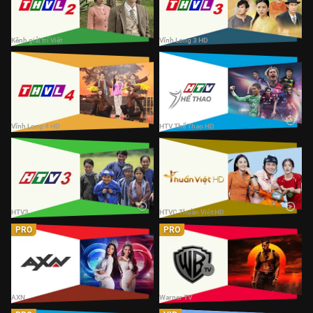
Vĩnh Long 2 HD
Vĩnh Long 3 HD
Kênh giải trí Việt
Vĩnh Long 3 HD
Vĩnh Long 4 HD
HTV Thể Thao HD
Vĩnh Long 4 HD
HTV Thể Thao HD
HTV3
HTVC Thuần Việt HD
HTV3
HTVC Thuần Việt HD
PRO
PRO
AXN
Warner TV
AXN
Warner TV