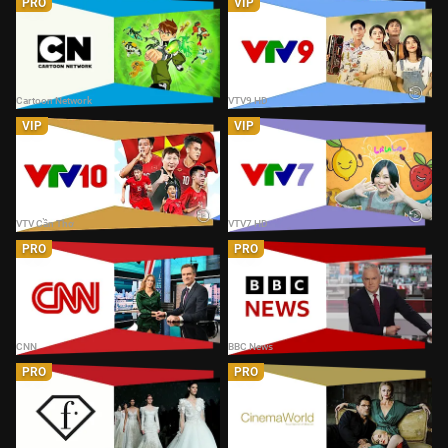
PRO
VIP
Cartoon Network
VTV9 HD
Cartoon Network
VTV9 HD
VIP
VIP
VTV Cần Thơ
VTV7 HD
VTV Cần Thơ
VTV7 HD
PRO
PRO
CNN
BBC News
CNN
BBC News
PRO
PRO
FashionTV
CinemaWorld