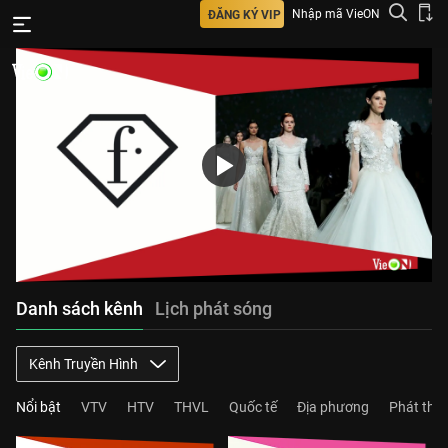
Nhập mã VieON
ĐĂNG KÝ VIP
FashionTV
Xem trực tiếp và xem lại các chương trình đã phát sóng của
kênh truyền hình FashionTV trên VieON với chất lượng Full HD,
không giật lag, không quảng cáo.
Danh sách kênh
Lịch phát sóng
Kênh Truyền Hình
Nổi bật
VTV
HTV
THVL
Quốc tế
Địa phương
Phát tha