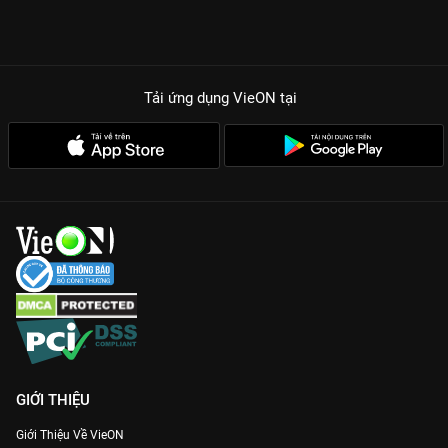
Tải ứng dụng VieON
tại
GIỚI THIỆU
Giới Thiệu Về VieON