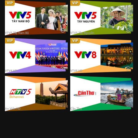
VIP
VIP
VTV5 Tây Nam Bộ
VTV5 Tây Nguyên
VTV5 Tây Nam Bộ
VTV5 Tây Nguyên
VIP
VIP
VTV4 HD
VTV8 HD
VTV4 HD
VTV8 HD
An Viên HD
Cần Thơ
An Viên HD
Cần Thơ