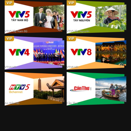
VIP
VIP
VTV5 Tây Nam Bộ
VTV5 Tây Nguyên
VTV5 Tây Nam Bộ
VTV5 Tây Nguyên
VIP
VIP
VTV4 HD
VTV8 HD
VTV4 HD
VTV8 HD
An Viên HD
Cần Thơ
An Viên HD
Cần Thơ