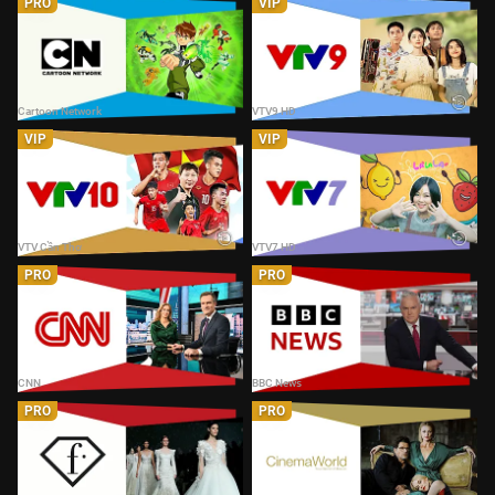
PRO
VIP
Cartoon Network
VTV9 HD
Cartoon Network
VTV9 HD
VIP
VIP
VTV Cần Thơ
VTV7 HD
VTV Cần Thơ
VTV7 HD
PRO
PRO
CNN
BBC News
CNN
BBC News
PRO
PRO
FashionTV
CinemaWorld