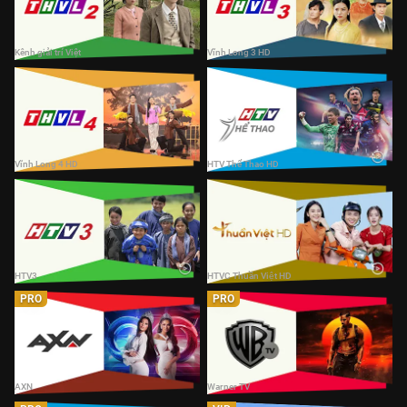
Vĩnh Long 2 HD
Vĩnh Long 3 HD
Kênh giải trí Việt
Vĩnh Long 3 HD
Vĩnh Long 4 HD
HTV Thể Thao HD
Vĩnh Long 4 HD
HTV Thể Thao HD
HTV3
HTVC Thuần Việt HD
HTV3
HTVC Thuần Việt HD
PRO
PRO
AXN
Warner TV
AXN
Warner TV