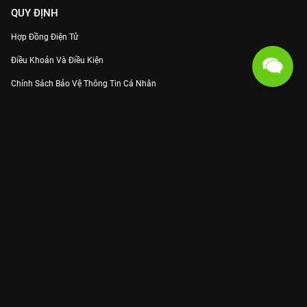
QUY ĐỊNH
Hợp Đồng Điện Tử
Điều Khoản Và Điều Kiện
Chính Sách Bảo Vệ Thông Tin Cá Nhân
Chính Sách Bảo Vệ Người Tiêu Dùng Dễ Bị Tổn Thương
Thỏa Thuận Sử Dụng Dịch Vụ Mạng Xã Hội
THÔNG TIN
Thông Báo
Trung Tâm Hỗ Trợ
Liên Hệ
Góp Ý
Công ty Cổ phần VieON - Địa chỉ: Tầng 5, 222 Pasteur, Phường Xuân Hòa,