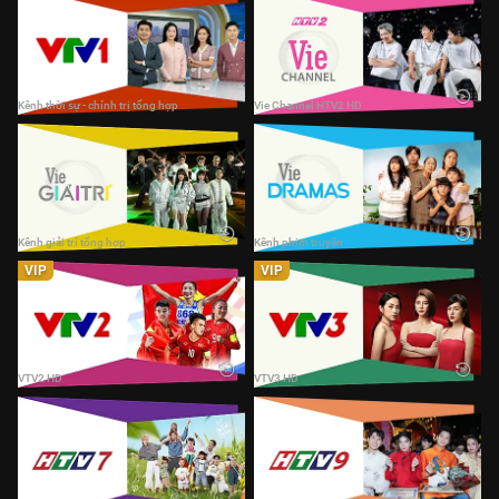
VTV1 HD
Vie Channel HTV2 HD
Kênh thời sự - chính trị tổng hợp
Vie Channel HTV2 HD
Vie Giải Trí HD
Vie Dramas HD
Kênh giải trí tổng hợp
Kênh phim truyện
VIP
VIP
VTV2 HD
VTV3 HD
VTV2 HD
VTV3 HD
HTV7 HD
HTV9 HD