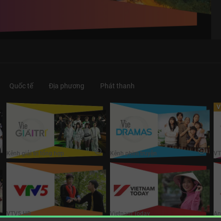
Quốc tế
Địa phương
Phát thanh
V
Vie Giải Trí HD
Vie Dramas HD
V
Kênh giải trí tổng hợp
Kênh phim truyện
VT
VTV5 HD
Vietnam Today
A
VTV5 HD
Vietnam Today
An