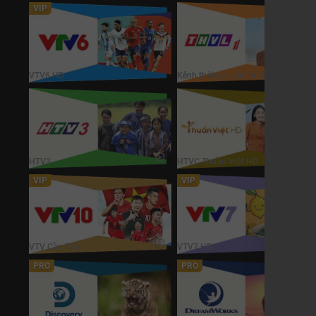
VIP
VTV6 HD
Vĩnh Long 1 HD
VTV6 HD
Kênh thời sự - giải trí tổng hợp
HTV3
HTVC Thuần Việt HD
HTV3
HTVC Thuần Việt HD
VIP
VIP
VTV Cần Thơ
VTV7 HD
VTV Cần Thơ
VTV7 HD
Chú
PRO
PRO
cảm
Discovery
DreamWorks