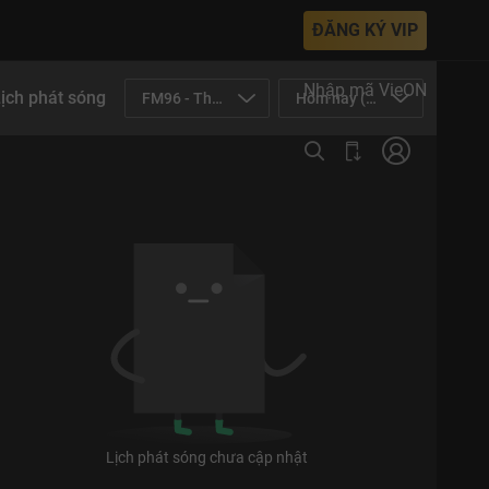
ĐĂNG KÝ VIP
Full HD, không giật lag, không quảng cáo.
Nhập mã VieON
ịch phát sóng
FM96 - Thời sự Hà Nội
Hôm nay (08/08)
Lịch phát sóng chưa cập nhật