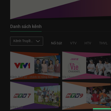
Danh sách kênh
Kênh Truyền Hình
Nổi bật
VTV
HTV
THVL
VTV1 HD
Vie Channel HTV2 HD
Kênh thời sự - chính trị tổng hợp
Vie Channel HTV2 HD
HTV7 HD
HTV9 HD
HTV7 HD
HTV9 HD