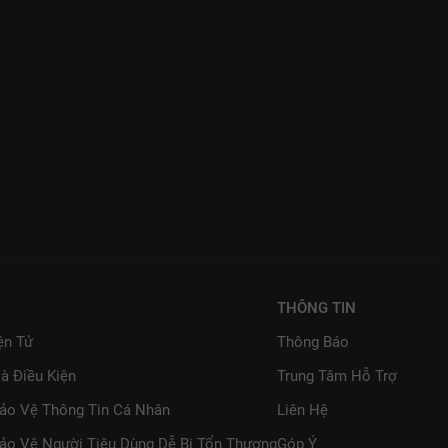
THÔNG TIN
ện Tử
Thông Báo
à Điều Kiện
Trung Tâm Hỗ Trợ
Bảo Vệ Thông Tin Cá Nhân
Liên Hệ
ảo Vệ Người Tiêu Dùng Dễ Bị Tổn Thương
Góp Ý