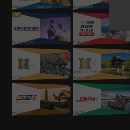
Kênh khoa học khám phá
DreamWorks
VIP
KBS World HD
NHK World
KBS World HD
NHK World
Hà Nội 2
Hà Nội 1
Kênh kinh tế và giải trí tổng hợp của
Hà Nội 1
Đài Hà Nội
An Viên HD
Cần Thơ
An Viên HD
Cần Thơ