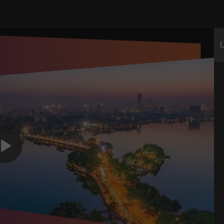
h truyền hình FM96 - Thời sự Hà Nội trên VieON với chất lượng 
L