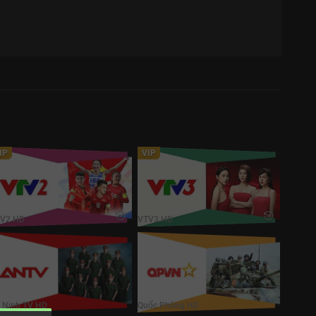
IP
VIP
TV2 HD
VTV3 HD
V2 HD
VTV3 HD
n Ninh TV HD
Quốc Phòng HD
 Ninh TV HD
Quốc Phòng HD