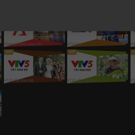
Cartoonito
CBeebies
An
Thử lại
Đóng
VIP
Channel News Asia HD
HTV Key
H
Channel News Asia HD
HTV Key
H
VIP
VIP
V
VTV5 Tây Nam Bộ
VTV5 Tây Nguyên
V
VTV5 Tây Nam Bộ
VTV5 Tây Nguyên
VT