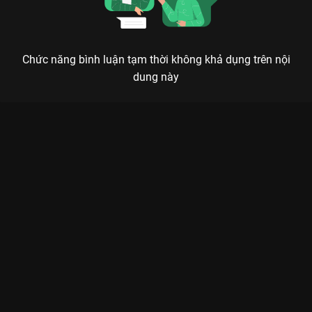
Chức năng bình luận tạm thời không khả dụng trên nội
dung này
Xem Tập 29 Trường Phong Độ - 40 Tập của Trung Quốc có sự
tham gia của . Thuộc thể loại: Phim bộ