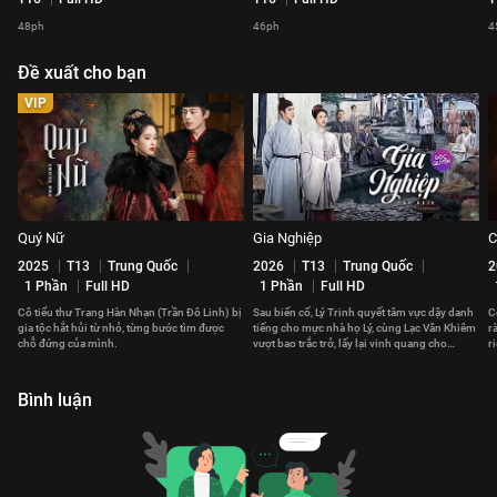
48ph
46ph
4
Đề xuất cho bạn
VIP
Quý Nữ
Gia Nghiệp
C
2025
T13
Trung Quốc
2026
T13
Trung Quốc
2
1 Phần
Full HD
1 Phần
Full HD
Cô tiểu thư Trang Hàn Nhạn (Trần Đô Linh) bị
Sau biến cố, Lý Trinh quyết tâm vực dậy danh
C
gia tộc hắt hủi từ nhỏ, từng bước tìm được
tiếng cho mực nhà họ Lý, cùng Lạc Văn Khiêm
r
chỗ đứng của mình.
vượt bao trắc trở, lấy lại vinh quang cho
r
ngành mực Huy Châu.
Bình luận