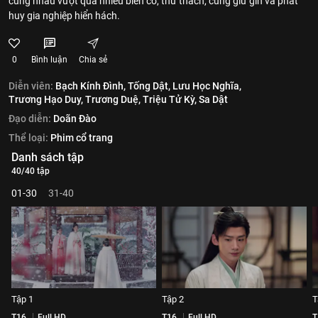
cùng nhau vượt qua nhiều biến cố, thử thách, cùng giữ gìn và phát
huy gia nghiệp hiển hách.
0
Bình luận
Chia sẻ
Diễn viên:
Bạch Kính Đình,
Tống Dật,
Lưu Học Nghĩa,
Trương Hạo Duy,
Trương Duệ,
Triệu Tử Kỳ,
Sa Dật
Đạo diễn:
Doãn Đào
Thể loại:
Phim cổ trang
Danh sách tập
40/40 tập
01-30
31-40
Tập 1
Tập 2
T
T16
Full HD
T16
Full HD
T