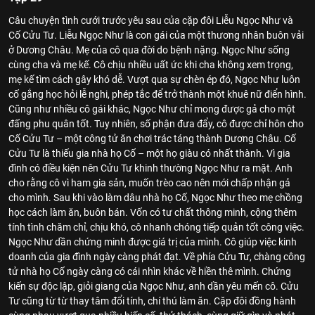
Câu chuyện tình cưới trước yêu sau của cặp đôi Liễu Ngọc Như và
Cố Cửu Tư. Liễu Ngọc Như là con gái của một thương nhân buôn vải
ở Dương Châu. Mẹ của cô qua đời do bệnh nặng. Ngọc Như sống
cùng cha và mẹ kế. Cô chịu nhiều uất ức khi cha không xem trọng,
mẹ kế tìm cách gây khó dễ. Vượt qua sự chèn ép đó, Ngọc Như luôn
cố gắng học hỏi lễ nghi, phép tắc để trở thành một khuê nữ điển hình.
Cũng như nhiều cô gái khác, Ngọc Như chỉ mong được gả cho một
đấng phu quân tốt. Tuy nhiên, số phận đưa đẩy, cô được chỉ hôn cho
Cố Cửu Tư – một công tử ăn chơi trác táng thành Dương Châu. Cố
Cửu Tư là thiếu gia nhà họ Cố – một họ giàu có nhất thành. Vì gia
đình có điều kiện nên Cửu Tư khinh thường Ngọc Như ra mặt. Anh
cho rằng cô vì ham gia sản, muốn trèo cao nên mới chấp nhận gả
cho mình. Sau khi vào làm dâu nhà họ Cố, Ngọc Như theo mẹ chồng
học cách làm ăn, buôn bán. Vốn có tư chất thông minh, cộng thêm
tính tình chăm chỉ, chịu khó, cô nhanh chóng tiếp quản tốt công việc.
Ngọc Như dần chứng minh được giá trị của mình. Cô giúp việc kinh
doanh của gia đình ngày càng phát đạt. Về phía Cửu Tư, chàng công
tử nhà họ Cố ngày càng có cái nhìn khác về hiền thê mình. Chứng
kiến sự độc lập, giỏi giang của Ngọc Như, anh dần yêu mến cô. Cửu
Tư cũng từ từ thay tâm đổi tính, chí thú làm ăn. Cặp đôi đồng hành