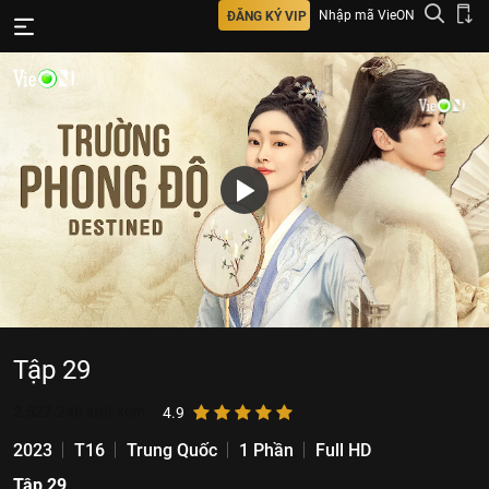
Nhập mã VieON
ĐĂNG KÝ VIP
Tập 29
2.527.246
lượt xem
4.9
2023
T16
Trung Quốc
1 Phần
Full HD
Tập 29