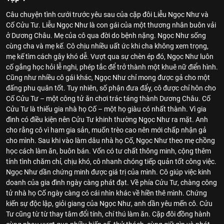
Câu chuyện tình cưới trước yêu sau của cặp đôi Liễu Ngọc Như và
Cố Cửu Tư. Liễu Ngọc Như là con gái của một thương nhân buôn vải
ở Dương Châu. Mẹ của cô qua đời do bệnh nặng. Ngọc Như sống
cùng cha và mẹ kế. Cô chịu nhiều uất ức khi cha không xem trọng,
mẹ kế tìm cách gây khó dễ. Vượt qua sự chèn ép đó, Ngọc Như luôn
cố gắng học hỏi lễ nghi, phép tắc để trở thành một khuê nữ điển hình.
Cũng như nhiều cô gái khác, Ngọc Như chỉ mong được gả cho một
đấng phu quân tốt. Tuy nhiên, số phận đưa đẩy, cô được chỉ hôn cho
Cố Cửu Tư – một công tử ăn chơi trác táng thành Dương Châu. Cố
Cửu Tư là thiếu gia nhà họ Cố – một họ giàu có nhất thành. Vì gia
đình có điều kiện nên Cửu Tư khinh thường Ngọc Như ra mặt. Anh
cho rằng cô vì ham gia sản, muốn trèo cao nên mới chấp nhận gả
cho mình. Sau khi vào làm dâu nhà họ Cố, Ngọc Như theo mẹ chồng
học cách làm ăn, buôn bán. Vốn có tư chất thông minh, cộng thêm
tính tình chăm chỉ, chịu khó, cô nhanh chóng tiếp quản tốt công việc.
Ngọc Như dần chứng minh được giá trị của mình. Cô giúp việc kinh
doanh của gia đình ngày càng phát đạt. Về phía Cửu Tư, chàng công
tử nhà họ Cố ngày càng có cái nhìn khác về hiền thê mình. Chứng
kiến sự độc lập, giỏi giang của Ngọc Như, anh dần yêu mến cô. Cửu
Tư cũng từ từ thay tâm đổi tính, chí thú làm ăn. Cặp đôi đồng hành