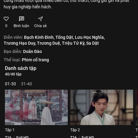
cùng nhau vượt qua nhiều biến cố, thử thách, cùng giữ gìn và phát
huy gia nghiệp hiển hách.
0
Bình luận
Chia sẻ
Diễn viên:
Bạch Kính Đình,
Tống Dật,
Lưu Học Nghĩa,
Trương Hạo Duy,
Trương Duệ,
Triệu Tử Kỳ,
Sa Dật
Đạo diễn:
Doãn Đào
Thể loại:
Phim cổ trang
Danh sách tập
40/40 tập
01-30
31-40
Tập 1
Tập 2
T
T16
Full HD
T16
Full HD
T