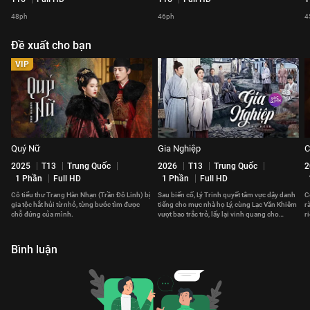
48ph
46ph
4
Đề xuất cho bạn
VIP
Quý Nữ
Gia Nghiệp
C
2025
T13
Trung Quốc
2026
T13
Trung Quốc
2
1 Phần
Full HD
1 Phần
Full HD
Cô tiểu thư Trang Hàn Nhạn (Trần Đô Linh) bị
Sau biến cố, Lý Trinh quyết tâm vực dậy danh
C
gia tộc hắt hủi từ nhỏ, từng bước tìm được
tiếng cho mực nhà họ Lý, cùng Lạc Văn Khiêm
r
chỗ đứng của mình.
vượt bao trắc trở, lấy lại vinh quang cho
r
ngành mực Huy Châu.
Bình luận