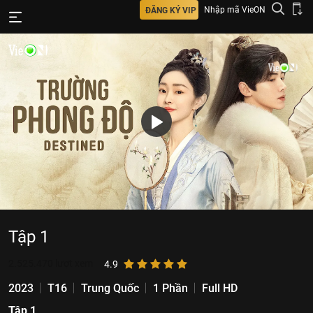
Nhập mã VieON
ĐĂNG KÝ VIP
Tập 1
2.525.470
lượt xem
4.9
2023
T16
Trung Quốc
1 Phần
Full HD
Tập 1