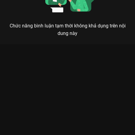
Chức năng bình luận tạm thời không khả dụng trên nội
dung này
Xem Tập 1 Trường Phong Độ - 40 Tập của Trung Quốc có sự
tham gia của . Thuộc thể loại: Phim bộ