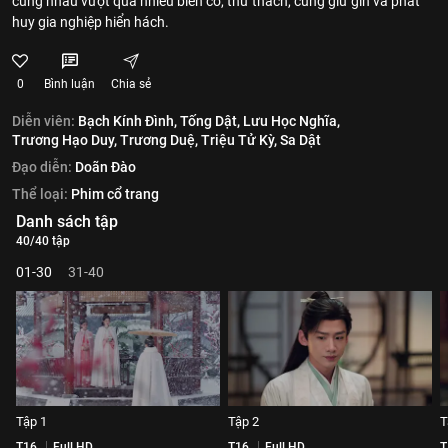
cùng nhau vượt qua nhiều biến cố, thử thách, cùng giữ gìn và phát
huy gia nghiệp hiển hách.
0
Bình luận
Chia sẻ
Diễn viên:
Bạch Kính Đình,
Tống Dật,
Lưu Học Nghĩa,
Trương Hạo Duy,
Trương Duệ,
Triệu Tử Kỳ,
Sa Dật
Đạo diễn:
Doãn Đào
Thể loại:
Phim cổ trang
Danh sách tập
40/40 tập
01-30
31-40
Tập 1
Tập 2
T
T16
Full HD
T16
Full HD
T