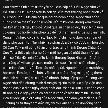
Câu chuyện tình cưới trước yêu sau của cặp đôi Liễu Ngọc Như và
Cố Cửu Tư. Liễu Ngọc Như là con gái của một thương nhân buôn vải
ở Dương Châu. Mẹ của cô qua đời do bệnh nặng. Ngọc Như sống
cùng cha và mẹ kế. Cô chịu nhiều uất ức khi cha không xem trọng,
mẹ kế tìm cách gây khó dễ. Vượt qua sự chèn ép đó, Ngọc Như luôn
cố gắng học hỏi lễ nghi, phép tắc để trở thành một khuê nữ điển hình.
Cũng như nhiều cô gái khác, Ngọc Như chỉ mong được gả cho một
đấng phu quân tốt. Tuy nhiên, số phận đưa đẩy, cô được chỉ hôn cho
Cố Cửu Tư – một công tử ăn chơi trác táng thành Dương Châu. Cố
Cửu Tư là thiếu gia nhà họ Cố – một họ giàu có nhất thành. Vì gia
đình có điều kiện nên Cửu Tư khinh thường Ngọc Như ra mặt. Anh
cho rằng cô vì ham gia sản, muốn trèo cao nên mới chấp nhận gả
cho mình. Sau khi vào làm dâu nhà họ Cố, Ngọc Như theo mẹ chồng
học cách làm ăn, buôn bán. Vốn có tư chất thông minh, cộng thêm
tính tình chăm chỉ, chịu khó, cô nhanh chóng tiếp quản tốt công việc.
Ngọc Như dần chứng minh được giá trị của mình. Cô giúp việc kinh
doanh của gia đình ngày càng phát đạt. Về phía Cửu Tư, chàng công
tử nhà họ Cố ngày càng có cái nhìn khác về hiền thê mình. Chứng
kiến sự độc lập, giỏi giang của Ngọc Như, anh dần yêu mến cô. Cửu
Tư cũng từ từ thay tâm đổi tính, chí thú làm ăn. Cặp đôi đồng hành