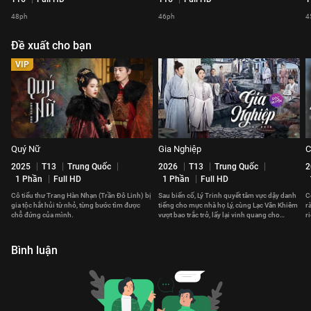
48ph
46ph
4
Đề xuất cho bạn
VIP
Quý Nữ
Gia Nghiệp
C
2025
T13
Trung Quốc
2026
T13
Trung Quốc
2
1 Phần
Full HD
1 Phần
Full HD
Cô tiểu thư Trang Hàn Nhạn (Trần Đô Linh) bị
Sau biến cố, Lý Trinh quyết tâm vực dậy danh
C
gia tộc hắt hủi từ nhỏ, từng bước tìm được
tiếng cho mực nhà họ Lý, cùng Lạc Văn Khiêm
r
chỗ đứng của mình.
vượt bao trắc trở, lấy lại vinh quang cho
r
ngành mực Huy Châu.
Bình luận