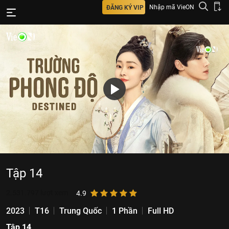
Nhập mã VieON
ĐĂNG KÝ VIP
Tập 14
2.531.797
lượt xem
4.9
2023
T16
Trung Quốc
1 Phần
Full HD
Tập 14