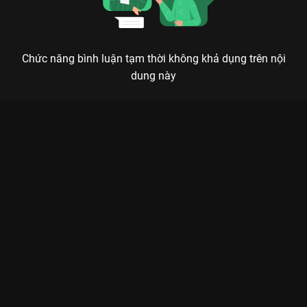
Chức năng bình luận tạm thời không khả dụng trên nội
dung này
Xem Tập 14 Trường Phong Độ - 40 Tập của Trung Quốc có sự
tham gia của . Thuộc thể loại: Phim bộ