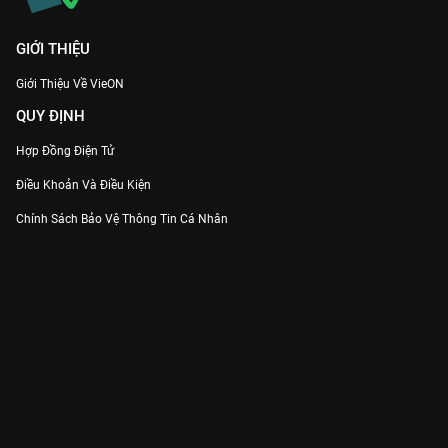
GIỚI THIỆU
Giới Thiệu Về VieON
QUY ĐỊNH
Hợp Đồng Điện Tử
Điều Khoản Và Điều Kiện
Chính Sách Bảo Vệ Thông Tin Cá Nhân
Chính Sách Bảo Vệ Người Tiêu Dùng Dễ Bị Tổn Thương
Thỏa Thuận Sử Dụng Dịch Vụ Mạng Xã Hội
THÔNG TIN
Thông Báo
Trung Tâm Hỗ Trợ
Liên Hệ