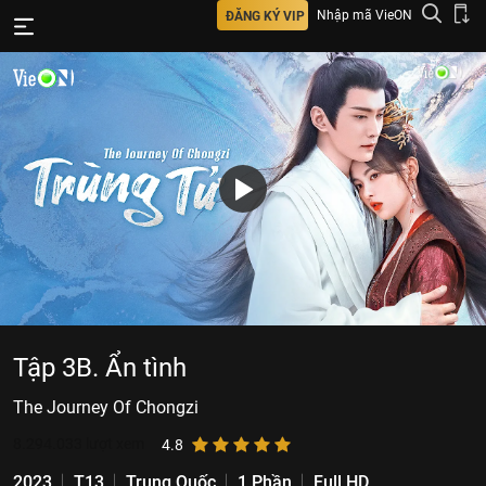
Nhập mã VieON
ĐĂNG KÝ VIP
Tập 3B. Ẩn tình
The Journey Of Chongzi
8.294.033
lượt xem
4.8
2023
T13
Trung Quốc
1 Phần
Full HD