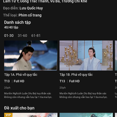
Lâm Tư Ý,
Uông Trác Thành,
Vu Ba,
Trương Chỉ Khê
Đạo diễn:
Lưu Quốc Huy
Thể loại:
Phim cổ trang
Danh sách tập
40/40 tập
01-30
31-60
61-81
Tập 1A. Phá vỡ quy tắc
Tập 1B. Phá vỡ quy tắc
T
T13
Full HD
T13
Full HD
T
20ph
20ph
2
Ma tôn Nghịch Luân (Vu Ba) tuy thân xác
Ma tôn Nghịch Luân (Vu Ba) tuy thân xác
L
không còn nhưng vẫn lưu lại 1 tia ma lực.
không còn nhưng vẫn lưu lại 1 tia ma lực.
T
Đề xuất cho bạn
VIP