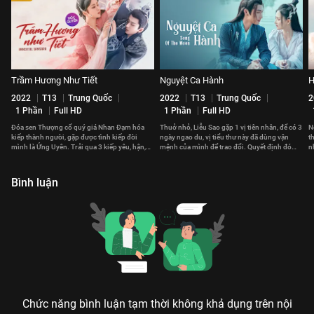
Trầm Hương Như Tiết
Nguyệt Ca Hành
H
2022
T13
Trung Quốc
2022
T13
Trung Quốc
2
1 Phần
Full HD
1 Phần
Full HD
Đóa sen Thượng cổ quý giá Nhan Đạm hóa
Thuở nhỏ, Liễu Sao gặp 1 vị tiên nhân, để có 3
N
kiếp thành người, gặp được tình kiếp đời
ngày ngao du, vị tiểu thư này đã dùng vận
t
mình là Ứng Uyên. Trải qua 3 kiếp yêu, hận,
mệnh của mình để trao đổi. Quyết định đó
n
họa nên tình yêu khắc cốt ghi tâm.
thay đổi cuộc đời cô sau này.
v
Bình luận
Chức năng bình luận tạm thời không khả dụng trên nội