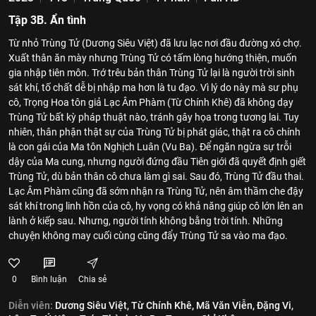
Tập 3B. Ẩn tình
Từ nhỏ Trùng Tử (Dương Siêu Việt) đã lưu lạc nơi đầu đường xó chợ.
Xuất thân ăn mày nhưng Trùng Tử có tấm lòng hướng thiện, muốn
gia nhập tiên môn. Trớ trêu bản thân Trùng Tử lại là người trời sinh
sát khí, tố chất dễ bị nhập ma hơn là tu đạo. Vì lý do này mà sư phụ
cô, Trọng Hoa tôn giả Lạc Âm Phàm (Từ Chính Khê) đã không dạy
Trùng Tử bất kỳ pháp thuật nào, tránh gây họa trong tương lai. Tuy
nhiên, thân phận thật sự của Trùng Tử bị phát giác, thật ra cô chính
là con gái của Ma tôn Nghịch Luân (Vu Ba). Để ngăn ngừa sự trỗi
dậy của Ma cung, nhưng người đứng đầu Tiên giới đã quyết định giết
Trùng Tử, dù bản thân cô chưa làm gì sai. Sau đó, Trùng Tử đầu thai.
Lạc Âm Phàm cũng đã sớm nhận ra Trùng Tử, nên âm thầm che đậy
sát khí trong linh hồn của cô, hy vọng có khả năng giúp cô lớn lên an
lành ở kiếp sau. Nhưng, người tính không bằng trời tính. Những
chuyện không may cuối cùng cũng đẩy Trùng Tử sa vào ma đạo.
0
Bình luận
Chia sẻ
Diễn viên:
Dương Siêu Việt,
Từ Chính Khê,
Mã Văn Viễn,
Đặng Vi,