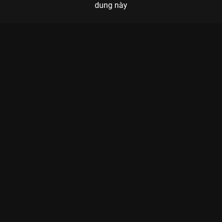
dung này
Xem Tập 3B. Ẩn tình Trùng Tử - 40 Tập của Trung Quốc có sự
tham gia của . Thuộc thể loại: Phim bộ