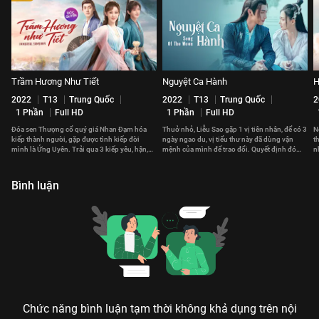
Trầm Hương Như Tiết
Nguyệt Ca Hành
H
2022
T13
Trung Quốc
2022
T13
Trung Quốc
2
1 Phần
Full HD
1 Phần
Full HD
Đóa sen Thượng cổ quý giá Nhan Đạm hóa
Thuở nhỏ, Liễu Sao gặp 1 vị tiên nhân, để có 3
N
kiếp thành người, gặp được tình kiếp đời
ngày ngao du, vị tiểu thư này đã dùng vận
t
mình là Ứng Uyên. Trải qua 3 kiếp yêu, hận,
mệnh của mình để trao đổi. Quyết định đó
n
họa nên tình yêu khắc cốt ghi tâm.
thay đổi cuộc đời cô sau này.
v
Bình luận
Chức năng bình luận tạm thời không khả dụng trên nội