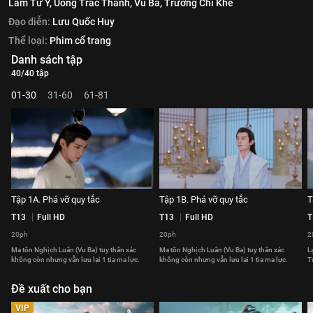
Lâm Tư Ý,
Uông Trác Thành,
Vu Ba,
Trương Chỉ Khê
Đạo diễn:
Lưu Quốc Huy
Thể loại:
Phim cổ trang
Danh sách tập
40/40 tập
01-30
31-60
61-81
Tập 1A. Phá vỡ quy tắc
Tập 1B. Phá vỡ quy tắc
T
T13
Full HD
T13
Full HD
T
20ph
20ph
2
Ma tôn Nghịch Luân (Vu Ba) tuy thân xác
Ma tôn Nghịch Luân (Vu Ba) tuy thân xác
L
không còn nhưng vẫn lưu lại 1 tia ma lực.
không còn nhưng vẫn lưu lại 1 tia ma lực.
T
Đề xuất cho bạn
VIP