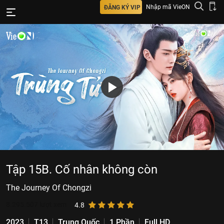
Nhập mã VieON
ĐĂNG KÝ VIP
Tập 15B. Cố nhân không còn
The Journey Of Chongzi
8.295.507
lượt xem
4.8
2023
T13
Trung Quốc
1 Phần
Full HD