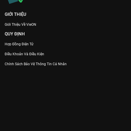
GIỚI THIỆU
Giới Thiệu Về VieON
QUY ĐỊNH
Hợp Đồng Điện Tử
Điều Khoản Và Điều Kiện
Chính Sách Bảo Vệ Thông Tin Cá Nhân
Chính Sách Bảo Vệ Người Tiêu Dùng Dễ Bị Tổn Thương
Thỏa Thuận Sử Dụng Dịch Vụ Mạng Xã Hội
THÔNG TIN
Thông Báo
Trung Tâm Hỗ Trợ
Liên Hệ