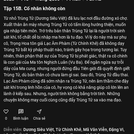
Tập 15B. Cố nhân không còn
Từ nhỏ Trùng Tử (Dương Siêu Việt) đã lưu lạc nơi đầu đường xó chợ.
Xuất thân ăn mày nhưng Trùng Tử có tấm lòng hướng thiện, muốn
gia nhập tiên môn. Trớ trêu bản thân Trùng Tử lại là người trời sinh
sát khí, tố chất dễ bị nhập ma hơn là tu đạo. Vì lý do này mà sư phụ
cô, Trọng Hoa tôn giả Lạc Âm Phàm (Từ Chính Khê) đã không dạy
Trùng Tử bất kỳ pháp thuật nào, tránh gây họa trong tương lai. Tuy
nhiên, thân phận thật sự của Trùng Tử bị phát giác, thật ra cô chính
là con gái của Ma tôn Nghịch Luân (Vu Ba). Để ngăn ngừa sự trỗi
dậy của Ma cung, nhưng người đứng đầu Tiên giới đã quyết định giết
Trùng Tử, dù bản thân cô chưa làm gì sai. Sau đó, Trùng Tử đầu thai.
Lạc Âm Phàm cũng đã sớm nhận ra Trùng Tử, nên âm thầm che đậy
sát khí trong linh hồn của cô, hy vọng có khả năng giúp cô lớn lên an
lành ở kiếp sau. Nhưng, người tính không bằng trời tính. Những
chuyện không may cuối cùng cũng đẩy Trùng Tử sa vào ma đạo.
0
Bình luận
Chia sẻ
Diễn viên:
Dương Siêu Việt,
Từ Chính Khê,
Mã Văn Viễn,
Đặng Vi,