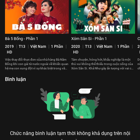
Bà 5 Bống - Phần 1
Xóm Sân Si - Phần 1
C
2019
T13
Việt Nam
1 Phần
2020
T13
Việt Nam
1 Phần
2
HD
HD
Việc thay đổi thực đơn của nhà hàng Bà Năm
Tám chuyện, hóng hớt, khẩu nghiệp là một
D
Bống khi con gái từ nước ngoài về khiến quan
thú vui không thể thiếu trong cuộc sống của
n
hệ mẹ con xung đột vì sự khác biệt trong văn
Xóm Sân Si. Khả Như gây ấn tượng với vai chị
c
hoá ẩm thực
đội trưởng đội an ninh
l
Bình luận
Chức năng bình luận tạm thời không khả dụng trên nội