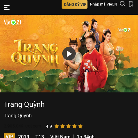
Nhập mã VieON
ĐĂNG KÝ VIP
Trạng Quỳnh
Trạng Quỳnh
2.905.049
lượt xem
4.9
VIP
2019
T13
Việt Nam
1g 34ph