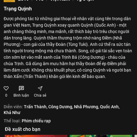
Trạng Quỳnh
Được phóng tác từ những giai thoại về nhân vật cùng tên trong dân
gian Việt Nam, Trạng Quỳnh xoay quanh Quỳnh (Quốc Anh) - một
anh chàng thông minh, ma mãnh, rất thích bày trò trêu chọc người
dân trong làng. Quỳnh thầm thương trộm nhớ nàng Điềm (Nhã
Phương) - con gái của thầy Đoàn (Tùng Tuki). Anh cứ thế ra sức tán
tỉnh người trong mộng mà chưa thành. Song, cô gái tài sắc vẹn toàn
còn sớm lọt vào mắt xanh của Trịnh Bá (Công Dương) - cháu của
chúa Trịnh. Gã dùng âm mưu hãm hại thầy Đoàn để ép Điềm phải
làm đám cưới. Không chịu khuất phục, cô cùng Quỳnh và người bạn
thân Xẩm (Trấn Thành) khăn gói lên kinh để báo quan.
0
Bình luận
Chia sẻ
Diễn viên:
Trấn Thành,
Công Dương,
Nhã Phương,
Quốc Anh,
Khả Như
Thể loại:
Phim chiếu rạp
Đề xuất cho bạn