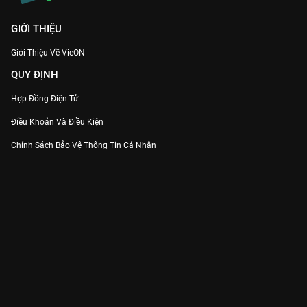
GIỚI THIỆU
Giới Thiệu Về VieON
QUY ĐỊNH
Hợp Đồng Điện Tử
Điều Khoản Và Điều Kiện
Chính Sách Bảo Vệ Thông Tin Cá Nhân
Chính Sách Bảo Vệ Người Tiêu Dùng Dễ Bị Tổn Thương
Thỏa Thuận Sử Dụng Dịch Vụ Mạng Xã Hội
THÔNG TIN
Thông Báo
Trung Tâm Hỗ Trợ
Liên Hệ