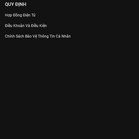
QUY ĐỊNH
Hợp Đồng Điện Tử
Điều Khoản Và Điều Kiện
Chính Sách Bảo Vệ Thông Tin Cá Nhân
Chính Sách Bảo Vệ Người Tiêu Dùng Dễ Bị Tổn Thương
Thỏa Thuận Sử Dụng Dịch Vụ Mạng Xã Hội
THÔNG TIN
Thông Báo
Trung Tâm Hỗ Trợ
Liên Hệ
Góp Ý
Công ty Cổ phần VieON - Địa chỉ: Tầng 5, 222 Pasteur, Phường Xuân Hòa,