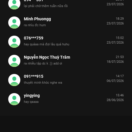
23/07/2026
lại phải chờ thêm tuần nữa rồi
Minh Phuongg
18:29
23/07/2026
ra nhìu đc hum
076***759
15:02
23/07/2026
hay quáaa mà đợi lâu quá huhu
Nguyễn Ngọc Thuỳ Trâm
21:53
18/07/2026
ra nhiều tập dc k :)) add ơi
091***915
14:17
06/07/2026
thuyêt minh khóc nghe wa
yingying
15:46
28/06/2026
hay qaaaa
Xem Tập 2B. Đề nghị Tiếng Anh Thành Tiếng Yêu - 14 Tập của
Thái Lan có sự tham gia của . Thuộc thể loại: Phim bộ