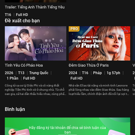
Trailer: Tiếng Anh Thành Tiếng Yêu
T16
Full HD
Đề xuất cho bạn
PRO
Tình Yêu Có Pháo Hoa
Đêm Giao Thừa Ở Paris
V
2026
T13
Trung Quốc
2024
T16
Pháp
1g 57ph
2
1 Phần
Full HD
Full HD
Công tử sa cơ Lý Diệc Phi và cô nàng thất
Nhà văn Elias tài năng và minh tinh Leonore
T
nghiệp Tiền Phi tình cờ ở chung nhà. Từ chỗ
phải lòng nhau vào đêm Giao thừa. Sau hàng
l
oan gia, cả hai dần thấu hiểu nhau, cùng phấn
loạt hiểu lầm, chính điện ảnh đã nối lại sợi tơ
s
đấu vì tương lai.
hồng giữa họ.
đ
Bình luận
Hãy đăng ký tài khoản để chia sẻ bình luận của
bạn