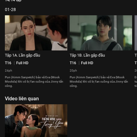
14/14 tập
01-28
Tập 1A. Lần gặp đầu
Tập 1B. Lần gặp đầu
T
T16
Full HD
T16
Full HD
T
24ph
20ph
2
Pun (Aimm Sanpetch) bảo vệ Eva (Mook
Pun (Aimm Sanpetch) bảo vệ Eva (Mook
E
Mookda) khi cô bị fan cuồng của Jinny tấn
Mookda) khi cô bị fan cuồng của Jinny tấn
t
công.
công.
t
Video liên quan