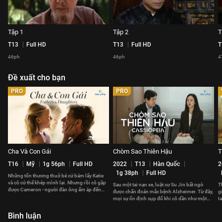
Tập 1
Tập 2
T
T13
Full HD
T13
Full HD
T
46ph
46ph
4
Đề xuất cho bạn
PRO
PRO
Cha Và Con Gái
Chòm Sao Thiên Hậu
T
T16
Mỹ
1g 56ph
Full HD
2022
T13
Hàn Quốc
2
1g 38ph
Full HD
Những tổn thương thuở bé cứ bám lấy Katie
và cô cứ thế khép mình lại. Nhưng rồi cô gặp
Sau một tai nạn xe, luật sư Su Jin bất ngờ
T
được Cameron - người đàn ông ấm áp đến
được chẩn đoán mắc bệnh Alzheimer. Từ đây,
g
chữa lành tâm hồn cô.
mọi sự ổn định sụp đổ khi cô dần như một
I
đứa trẻ.
c
Bình luận