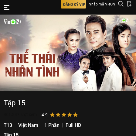
Nhập mã VieON
ĐĂNG KÝ VIP
Tập 15
461.847
lượt xem
4.9
T13
Việt Nam
1 Phần
Full HD
Tập 15