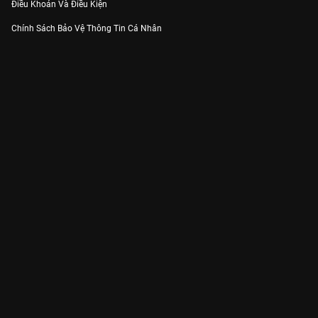
Điều Khoản Và Điều Kiện
Chính Sách Bảo Vệ Thông Tin Cá Nhân
Chính Sách Bảo Vệ Người Tiêu Dùng Dễ Bị Tổn Thương
Thỏa Thuận Sử Dụng Dịch Vụ Mạng Xã Hội
THÔNG TIN
Thông Báo
Trung Tâm Hỗ Trợ
Liên Hệ
Góp Ý
Công ty Cổ phần VieON - Địa chỉ: Tầng 5, 222 Pasteur, Phường Xuân Hòa,
Thành phố Hồ Chí Minh
Email:
support@vieon.vn
| Hotline:
1800.599.920
(miễn phí)
Giấy phép Cung cấp Dịch vụ Phát thanh, Truyền hình trả tiền số 247/GP-
BTTTT cấp ngày 21/07/2023