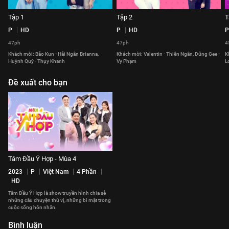
Tập 1
Tập 2
T
P
HD
P
HD
P
47ph
47ph
4
Khách mời: Bảo Kun - Hải Ngân Brianna,
Khách mời: Valentin - Thiên Ngân, Dũng Gee -
K
Huỳnh Quý - Thụy Khanh
Vy Phạm
L
Đề xuất cho bạn
Tâm Đầu Ý Hợp - Mùa 4
2023
P
Việt Nam
4 Phần
HD
Tâm Đầu Ý Hợp là show truyền hình chia sẻ
những câu chuyện thú vị, những bí mật trong
cuộc sống hôn nhân.
Bình luận