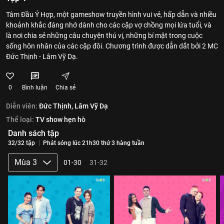
Tâm Đầu Ý Hợp, một gameshow truyền hình vui vẻ, hấp dẫn và nhiều
khoảnh khắc đáng nhớ dành cho các cặp vợ chồng mọi lứa tuổi, và
là nơi chia sẻ những câu chuyện thú vị, những bí mật trong cuộc
sống hôn nhân của các cặp đôi. Chương trình được dẫn dắt bởi 2 MC
Đức Thịnh - Lâm Vỹ Dạ.
0
Bình luận
Chia sẻ
Diễn viên:
Đức Thịnh,
Lâm Vỹ Dạ
Thể loại:
TV show hẹn hò
Danh sách tập
32/32 tập
Phát sóng lúc 21h30 thứ 3 hàng tuần
Mùa 3
01-30
31-32