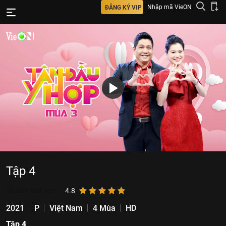
Nhập mã VieON
ĐĂNG KÝ VIP
Tập 4
57.335
lượt xem
4.8
2021
P
Việt Nam
4 Mùa
HD
Tập 4