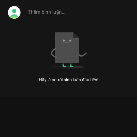
Hãy là người bình luận đầu tiên!
Xem Tập 4 Tâm Đầu Ý Hợp - Mùa 3 - 32 Tập của Việt Nam có
sự tham gia của . Thuộc thể loại: TV show