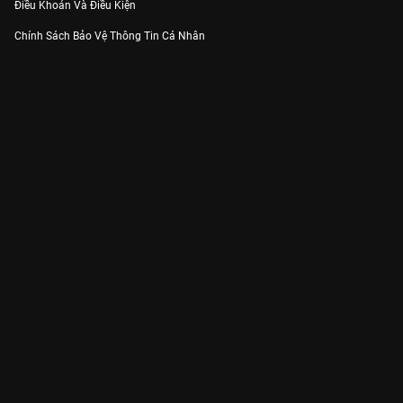
Điều Khoản Và Điều Kiện
Chính Sách Bảo Vệ Thông Tin Cá Nhân
Chính Sách Bảo Vệ Người Tiêu Dùng Dễ Bị Tổn Thương
Thỏa Thuận Sử Dụng Dịch Vụ Mạng Xã Hội
THÔNG TIN
Thông Báo
Trung Tâm Hỗ Trợ
Liên Hệ
Góp Ý
Công ty Cổ phần VieON - Địa chỉ: Tầng 5, 222 Pasteur, Phường Xuân Hòa,
Thành phố Hồ Chí Minh
Email:
support@vieon.vn
| Hotline:
1800.599.920
(miễn phí)
Giấy phép Cung cấp Dịch vụ Phát thanh, Truyền hình trả tiền số 247/GP-
BTTTT cấp ngày 21/07/2023