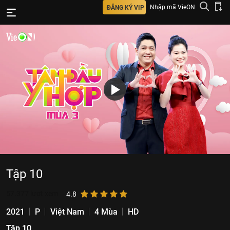
Nhập mã VieON
ĐĂNG KÝ VIP
Tập 10
57.377
lượt xem
4.8
2021
P
Việt Nam
4 Mùa
HD
Tập 10