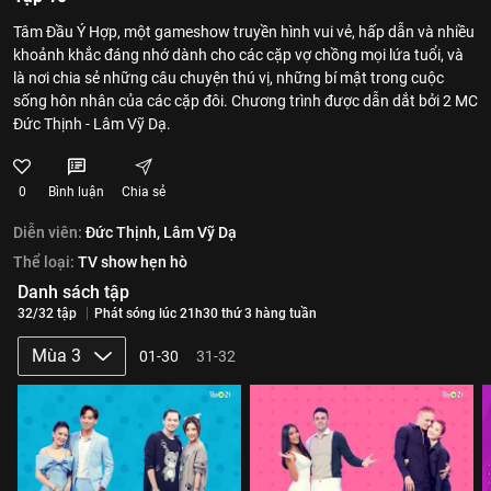
Tâm Đầu Ý Hợp, một gameshow truyền hình vui vẻ, hấp dẫn và nhiều
khoảnh khắc đáng nhớ dành cho các cặp vợ chồng mọi lứa tuổi, và
là nơi chia sẻ những câu chuyện thú vị, những bí mật trong cuộc
sống hôn nhân của các cặp đôi. Chương trình được dẫn dắt bởi 2 MC
Đức Thịnh - Lâm Vỹ Dạ.
0
Bình luận
Chia sẻ
Diễn viên:
Đức Thịnh,
Lâm Vỹ Dạ
Thể loại:
TV show hẹn hò
Danh sách tập
32/32 tập
Phát sóng lúc 21h30 thứ 3 hàng tuần
Mùa 3
01-30
31-32