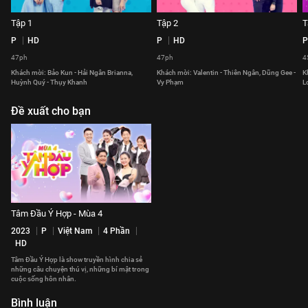
Tập 1
Tập 2
T
P
HD
P
HD
P
47ph
47ph
4
Khách mời: Bảo Kun - Hải Ngân Brianna,
Khách mời: Valentin - Thiên Ngân, Dũng Gee -
K
Huỳnh Quý - Thụy Khanh
Vy Phạm
L
Đề xuất cho bạn
Tâm Đầu Ý Hợp - Mùa 4
2023
P
Việt Nam
4 Phần
HD
Tâm Đầu Ý Hợp là show truyền hình chia sẻ
những câu chuyện thú vị, những bí mật trong
cuộc sống hôn nhân.
Bình luận