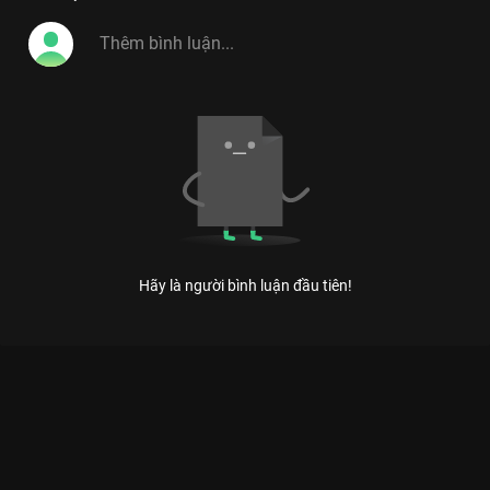
Hãy là người bình luận đầu tiên!
Xem Tập 10 Tâm Đầu Ý Hợp - Mùa 3 - 32 Tập của Việt Nam có
sự tham gia của . Thuộc thể loại: TV show