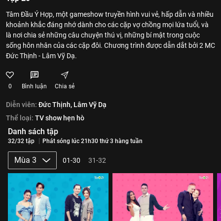
Tâm Đầu Ý Hợp, một gameshow truyền hình vui vẻ, hấp dẫn và nhiều
khoảnh khắc đáng nhớ dành cho các cặp vợ chồng mọi lứa tuổi, và
là nơi chia sẻ những câu chuyện thú vị, những bí mật trong cuộc
sống hôn nhân của các cặp đôi. Chương trình được dẫn dắt bởi 2 MC
Đức Thịnh - Lâm Vỹ Dạ.
0
Bình luận
Chia sẻ
Diễn viên:
Đức Thịnh,
Lâm Vỹ Dạ
Thể loại:
TV show hẹn hò
Danh sách tập
32/32 tập
Phát sóng lúc 21h30 thứ 3 hàng tuần
Mùa 3
01-30
31-32