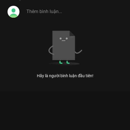
Hãy là người bình luận đầu tiên!
Xem Tập 20 Tâm Đầu Ý Hợp - Mùa 3 - 32 Tập của Việt Nam có
sự tham gia của . Thuộc thể loại: TV show