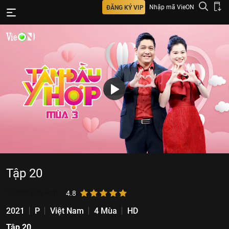
Nhập mã VieON
ĐĂNG KÝ VIP
Tập 20
57.353
lượt xem
4.8
2021
P
Việt Nam
4 Mùa
HD
Tập 20