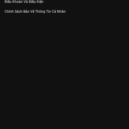
Điều Khoản Và Điều Kiện
Chính Sách Bảo Vệ Thông Tin Cá Nhân
Chính Sách Bảo Vệ Người Tiêu Dùng Dễ Bị Tổn Thương
Thỏa Thuận Sử Dụng Dịch Vụ Mạng Xã Hội
THÔNG TIN
Thông Báo
Trung Tâm Hỗ Trợ
Liên Hệ
Góp Ý
Công ty Cổ phần VieON - Địa chỉ: Tầng 5, 222 Pasteur, Phường Xuân Hòa,
Thành phố Hồ Chí Minh
Email:
support@vieon.vn
| Hotline:
1800.599.920
(miễn phí)
Giấy phép Cung cấp Dịch vụ Phát thanh, Truyền hình trả tiền số 247/GP-
BTTTT cấp ngày 21/07/2023