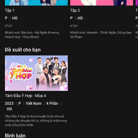
Tập 1
Tập 2
T
P
HD
P
HD
P
47ph
47ph
4
Khách mời: Bảo Kun - Hải Ngân Brianna,
Khách mời: Valentin - Thiên Ngân, Dũng Gee -
K
Huỳnh Quý - Thụy Khanh
Vy Phạm
L
Đề xuất cho bạn
Tâm Đầu Ý Hợp - Mùa 4
2023
P
Việt Nam
4 Phần
HD
Tâm Đầu Ý Hợp là show truyền hình chia sẻ
những câu chuyện thú vị, những bí mật trong
cuộc sống hôn nhân.
Bình luận