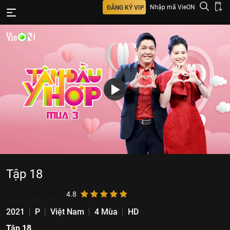
Nhập mã VieON
ĐĂNG KÝ VIP
Tập 18
57.332
lượt xem
4.8
2021
P
Việt Nam
4 Mùa
HD
Tập 18