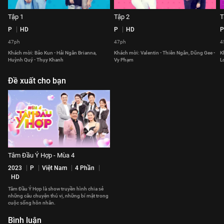
Tập 1
Tập 2
T
P
HD
P
HD
P
47ph
47ph
4
Khách mời: Bảo Kun - Hải Ngân Brianna,
Khách mời: Valentin - Thiên Ngân, Dũng Gee -
K
Huỳnh Quý - Thụy Khanh
Vy Phạm
L
Đề xuất cho bạn
Tâm Đầu Ý Hợp - Mùa 4
2023
P
Việt Nam
4 Phần
HD
Tâm Đầu Ý Hợp là show truyền hình chia sẻ
những câu chuyện thú vị, những bí mật trong
cuộc sống hôn nhân.
Bình luận