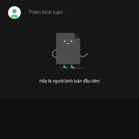
Hãy là người bình luận đầu tiên!
Xem Tập 18 Tâm Đầu Ý Hợp - Mùa 3 - 32 Tập của Việt Nam có
sự tham gia của . Thuộc thể loại: TV show