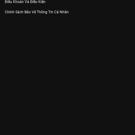
Điều Khoản Và Điều Kiện
Chính Sách Bảo Vệ Thông Tin Cá Nhân
Chính Sách Bảo Vệ Người Tiêu Dùng Dễ Bị Tổn Thương
Thỏa Thuận Sử Dụng Dịch Vụ Mạng Xã Hội
THÔNG TIN
Thông Báo
Trung Tâm Hỗ Trợ
Liên Hệ
Góp Ý
Công ty Cổ phần VieON - Địa chỉ: Tầng 5, 222 Pasteur, Phường Xuân Hòa,
Thành phố Hồ Chí Minh
Email:
support@vieon.vn
| Hotline:
1800.599.920
(miễn phí)
Giấy phép Cung cấp Dịch vụ Phát thanh, Truyền hình trả tiền số 247/GP-
BTTTT cấp ngày 21/07/2023