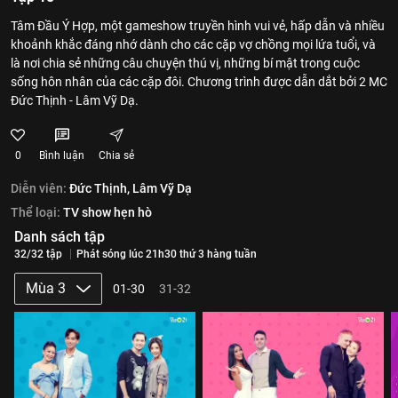
Tâm Đầu Ý Hợp, một gameshow truyền hình vui vẻ, hấp dẫn và nhiều
khoảnh khắc đáng nhớ dành cho các cặp vợ chồng mọi lứa tuổi, và
là nơi chia sẻ những câu chuyện thú vị, những bí mật trong cuộc
sống hôn nhân của các cặp đôi. Chương trình được dẫn dắt bởi 2 MC
Đức Thịnh - Lâm Vỹ Dạ.
0
Bình luận
Chia sẻ
Diễn viên:
Đức Thịnh,
Lâm Vỹ Dạ
Thể loại:
TV show hẹn hò
Danh sách tập
32/32 tập
Phát sóng lúc 21h30 thứ 3 hàng tuần
Mùa 3
01-30
31-32