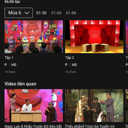
86/86 tập
Mùa 6
01-30
31-60
61-86
Tập 1
Tập 2
T
P
HD
P
HD
P
1h 30ph
1h 37ph
1
Video liên quan
Ngọc Lan Á Khẩu Trước Độ Xéo Xắt
[Tiểu phẩm] Trùm Sò Tuyển Vợ
[