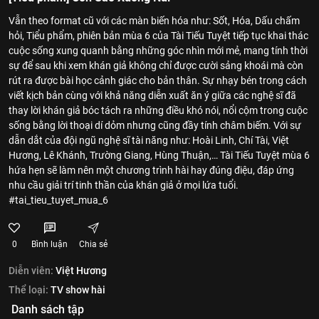
Vẫn theo format cũ với các màn biến hóa như: Sốt, Hóa, Dấu chấm
hỏi, Tiểu phẩm, phiên bản mùa 6 của Tài Tiếu Tuyệt tiếp tục khai thác
cuộc sống xung quanh bằng những góc nhìn mới mẻ, mang tính thời
sự để sau khi xem khán giả không chỉ được cười sảng khoái mà còn
rút ra được bài học cảnh giác cho bản thân. Sự nhạy bén trong cách
viết kịch bản cùng với khả năng diễn xuất ăn ý giữa các nghệ sĩ đã
thay lời khán giả bóc tách ra những điều khó nói, nổi cộm trong cuộc
sống bằng lời thoại dí dỏm nhưng cũng đầy tính châm biếm. Với sự
dẫn dắt của đội ngũ nghệ sĩ tài năng như: Hoài Linh, Chí Tài, Việt
Hương, Lê Khánh, Trường Giang, Hùng Thuận,… Tài Tiếu Tuyệt mùa 6
hứa hẹn sẽ làm nên một chương trình hài hay đúng điệu, đáp ứng
nhu cầu giải trí tinh thần của khán giả ở mọi lứa tuổi.
#tai_tieu_tuyet_mua_6
0
Bình luận
Chia sẻ
Diễn viên:
Việt Hương
Thể loại:
TV show hài
Danh sách tập