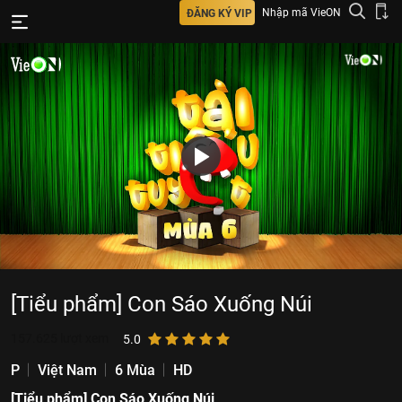
Nhập mã VieON
ĐĂNG KÝ VIP
[Tiểu phẩm] Con Sáo Xuống Núi
157.625
lượt xem
5.0
P
Việt Nam
6 Mùa
HD
[Tiểu phẩm] Con Sáo Xuống Núi