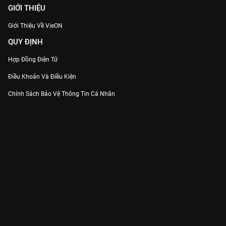
GIỚI THIỆU
Giới Thiệu Về VieON
QUY ĐỊNH
Hợp Đồng Điện Tử
Điều Khoản Và Điều Kiện
Chính Sách Bảo Vệ Thông Tin Cá Nhân
Chính Sách Bảo Vệ Người Tiêu Dùng Dễ Bị Tổn Thương
Thỏa Thuận Sử Dụng Dịch Vụ Mạng Xã Hội
THÔNG TIN
Thông Báo
Trung Tâm Hỗ Trợ
Liên Hệ
Góp Ý