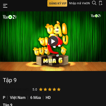
Nhập mã VieON
ĐĂNG KÝ VIP
Tập 9
157.599
lượt xem
5.0
P
Việt Nam
6 Mùa
HD
Tập 9