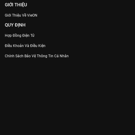
GIỚI THIỆU
Giới Thiệu Về VieON
QUY ĐỊNH
Hợp Đồng Điện Tử
Điều Khoản Và Điều Kiện
Chính Sách Bảo Vệ Thông Tin Cá Nhân
Chính Sách Bảo Vệ Người Tiêu Dùng Dễ Bị Tổn Thương
Thỏa Thuận Sử Dụng Dịch Vụ Mạng Xã Hội
THÔNG TIN
Thông Báo
Trung Tâm Hỗ Trợ
Liên Hệ
Góp Ý