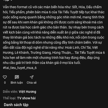
Vẫn theo format cũ với các màn biến hóa như: Sốt, Hóa, Dấu chấm
hỏi, Tiểu phẩm, phiên bản mùa 6 của Tài Tiếu Tuyệt tiếp tục khai thác
cuộc sống xung quanh bằng những góc nhìn mới mẻ, mang tính thời
sự để sau khi xem khán giả không chỉ được cười sảng khoái mà còn
rút ra được bài học cảnh giác cho bản thân. Sự nhạy bén trong cách
viết kịch bản cùng với khả năng diễn xuất ăn ý giữa các nghệ sĩ đã
thay lời khán giả bóc tách ra những điều khó nói, nổi cộm trong cuộc
sống bằng lời thoại dí dỏm nhưng cũng đầy tính châm biếm. Với sự
dẫn dắt của đội ngũ nghệ sĩ tài năng như: Hoài Linh, Chí Tài, Việt
Hương, Lê Khánh, Trường Giang, Hùng Thuận,… Tài Tiếu Tuyệt mùa 6
hứa hẹn sẽ làm nên một chương trình hài hay đúng điệu, đáp ứng
nhu cầu giải trí tinh thần của khán giả ở mọi lứa tuổi.
#tai_tieu_tuyet_mua_6
0
Bình luận
Chia sẻ
Diễn viên:
Việt Hương
Thể loại:
TV show hài
Danh sách tập