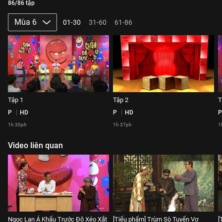
86/86 tập
Mùa 6
01-30
31-60
61-86
Tập 1
Tập 2
T
P
HD
P
HD
P
1h 30ph
1h 37ph
1
Video liên quan
Ngọc Lan Á Khẩu Trước Độ Xéo Xắt
[Tiểu phẩm] Trùm Sò Tuyển Vợ
[