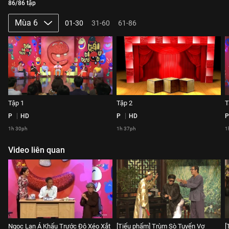
86/86 tập
Mùa 6
01-30
31-60
61-86
Tập 1
Tập 2
T
P
HD
P
HD
P
1h 30ph
1h 37ph
1
Video liên quan
Ngọc Lan Á Khẩu Trước Độ Xéo Xắt
[Tiểu phẩm] Trùm Sò Tuyển Vợ
[