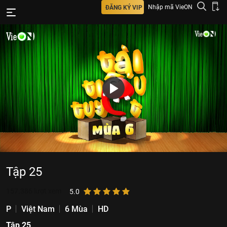
Nhập mã VieON
ĐĂNG KÝ VIP
Tập 25
157.386
lượt xem
5.0
P
Việt Nam
6 Mùa
HD
Tập 25