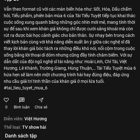
Vẫn theo format cũ với các màn biến hóa như: Sốt, Hóa, Dấu chấm
hỏi, Tiểu phẩm, phiên bản mùa 6 của Tài Tiếu Tuyệt tiếp tục khai thác
cuộc sống xung quanh bằng những góc nhìn mới mẻ, mang tính thời
sự để sau khi xem khán giả không chỉ được cười sảng khoái mà còn
rút ra được bài học cảnh giác cho bản thân. Sự nhạy bén trong cách
viết kịch bản cùng với khả năng diễn xuất ăn ý giữa các nghệ sĩ đã
thay lời khán giả bóc tách ra những điều khó nói, nổi cộm trong cuộc
sống bằng lời thoại dí dỏm nhưng cũng đầy tính châm biếm. Với sự
dẫn dắt của đội ngũ nghệ sĩ tài năng như: Hoài Linh, Chí Tài, Việt
Hương, Lê Khánh, Trường Giang, Hùng Thuận,… Tài Tiếu Tuyệt mùa 6
hứa hẹn sẽ làm nên một chương trình hài hay đúng điệu, đáp ứng
nhu cầu giải trí tinh thần của khán giả ở mọi lứa tuổi.
#tai_tieu_tuyet_mua_6
0
Bình luận
Chia sẻ
Diễn viên:
Việt Hương
Thể loại:
TV show hài
Danh sách tập