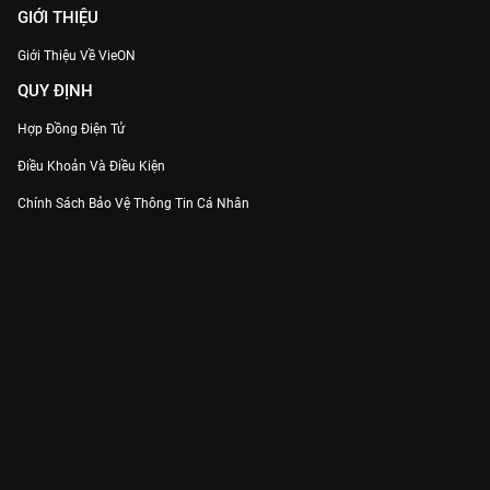
GIỚI THIỆU
Giới Thiệu Về VieON
QUY ĐỊNH
Hợp Đồng Điện Tử
Điều Khoản Và Điều Kiện
Chính Sách Bảo Vệ Thông Tin Cá Nhân
Chính Sách Bảo Vệ Người Tiêu Dùng Dễ Bị Tổn Thương
Thỏa Thuận Sử Dụng Dịch Vụ Mạng Xã Hội
THÔNG TIN
Thông Báo
Trung Tâm Hỗ Trợ
Liên Hệ
Góp Ý