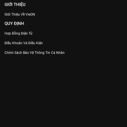
GIỚI THIỆU
Giới Thiệu Về VieON
QUY ĐỊNH
Hợp Đồng Điện Tử
Điều Khoản Và Điều Kiện
Chính Sách Bảo Vệ Thông Tin Cá Nhân
Chính Sách Bảo Vệ Người Tiêu Dùng Dễ Bị Tổn Thương
Thỏa Thuận Sử Dụng Dịch Vụ Mạng Xã Hội
THÔNG TIN
Thông Báo
Trung Tâm Hỗ Trợ
Liên Hệ
Góp Ý