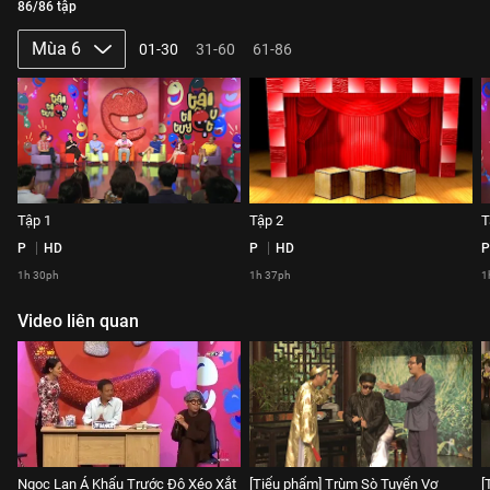
86/86 tập
Mùa 6
01-30
31-60
61-86
Tập 1
Tập 2
T
P
HD
P
HD
P
1h 30ph
1h 37ph
1
Video liên quan
Ngọc Lan Á Khẩu Trước Độ Xéo Xắt
[Tiểu phẩm] Trùm Sò Tuyển Vợ
[