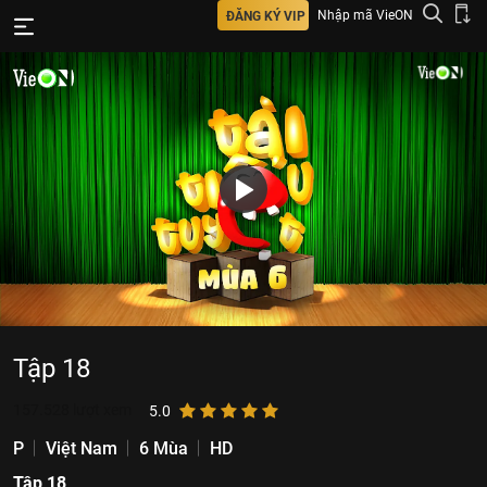
Nhập mã VieON
ĐĂNG KÝ VIP
Tập 18
157.528
lượt xem
5.0
P
Việt Nam
6 Mùa
HD
Tập 18