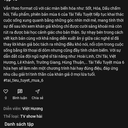
Vẫn theo format cũ với các màn biến hóa như: Sốt, Hóa, Dấu chấm
hỏi, Tiểu phẩm, phiên bản mùa 6 của Tài Tiếu Tuyệt tiếp tục khai thác
cuộc sống xung quanh bằng những góc nhìn mới mẻ, mang tính thời
sự để sau khi xem khán giả không chỉ được cười sảng khoái mà còn
rút ra được bài học cảnh giác cho bản thân. Sự nhạy bén trong cách
viết kịch bản cùng với khả năng diễn xuất ăn ý giữa các nghệ sĩ đã
thay lời khán giả bóc tách ra những điều khó nói, nổi cộm trong cuộc
sống bằng lời thoại dí dỏm nhưng cũng đầy tính châm biếm. Với sự
dẫn dắt của đội ngũ nghệ sĩ tài năng như: Hoài Linh, Chí Tài, Việt
Hương, Lê Khánh, Trường Giang, Hùng Thuận,… Tài Tiếu Tuyệt mùa 6
hứa hẹn sẽ làm nên một chương trình hài hay đúng điệu, đáp ứng
nhu cầu giải trí tinh thần của khán giả ở mọi lứa tuổi.
#tai_tieu_tuyet_mua_6
0
Bình luận
Chia sẻ
Diễn viên:
Việt Hương
Thể loại:
TV show hài
Danh sách tập