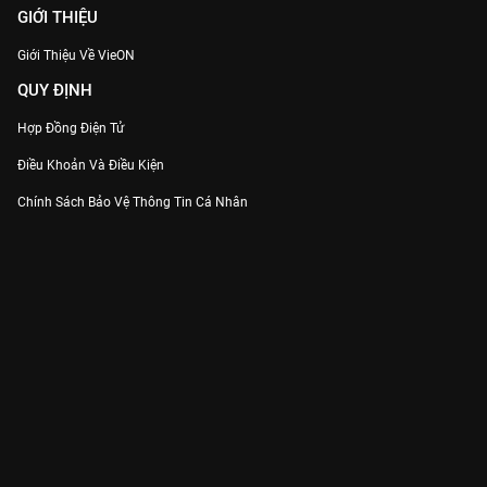
GIỚI THIỆU
Giới Thiệu Về VieON
QUY ĐỊNH
Hợp Đồng Điện Tử
Điều Khoản Và Điều Kiện
Chính Sách Bảo Vệ Thông Tin Cá Nhân
Chính Sách Bảo Vệ Người Tiêu Dùng Dễ Bị Tổn Thương
Thỏa Thuận Sử Dụng Dịch Vụ Mạng Xã Hội
THÔNG TIN
Thông Báo
Trung Tâm Hỗ Trợ
Liên Hệ
Góp Ý