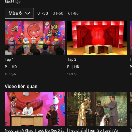
86/86 tập
Mùa 6
01-30
31-60
61-86
Tập 1
Tập 2
T
P
HD
P
HD
P
1h 30ph
1h 37ph
1
Video liên quan
Ngọc Lan Á Khẩu Trước Độ Xéo Xắt
[Tiểu phẩm] Trùm Sò Tuyển Vợ
[