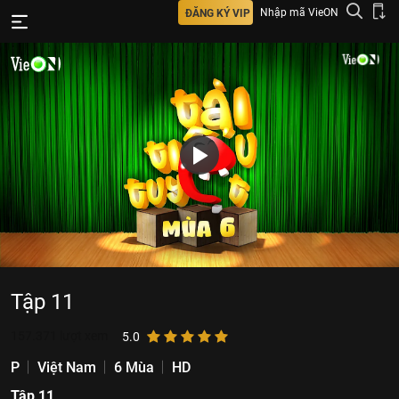
Nhập mã VieON
ĐĂNG KÝ VIP
Tập 11
157.371
lượt xem
5.0
P
Việt Nam
6 Mùa
HD
Tập 11