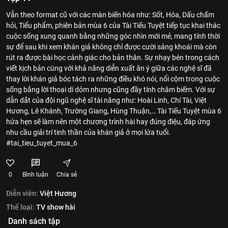
Vẫn theo format cũ với các màn biến hóa như: Sốt, Hóa, Dấu chấm
hỏi, Tiểu phẩm, phiên bản mùa 6 của Tài Tiếu Tuyệt tiếp tục khai thác
cuộc sống xung quanh bằng những góc nhìn mới mẻ, mang tính thời
sự để sau khi xem khán giả không chỉ được cười sảng khoái mà còn
rút ra được bài học cảnh giác cho bản thân. Sự nhạy bén trong cách
viết kịch bản cùng với khả năng diễn xuất ăn ý giữa các nghệ sĩ đã
thay lời khán giả bóc tách ra những điều khó nói, nổi cộm trong cuộc
sống bằng lời thoại dí dỏm nhưng cũng đầy tính châm biếm. Với sự
dẫn dắt của đội ngũ nghệ sĩ tài năng như: Hoài Linh, Chí Tài, Việt
Hương, Lê Khánh, Trường Giang, Hùng Thuận,… Tài Tiếu Tuyệt mùa 6
hứa hẹn sẽ làm nên một chương trình hài hay đúng điệu, đáp ứng
nhu cầu giải trí tinh thần của khán giả ở mọi lứa tuổi.
#tai_tieu_tuyet_mua_6
0
Bình luận
Chia sẻ
Diễn viên:
Việt Hương
Thể loại:
TV show hài
Danh sách tập