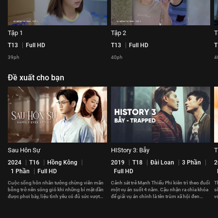
Tập 1
Tập 2
T
T13
Full HD
T13
Full HD
T
39ph
40ph
4
Đề xuất cho bạn
Sau Hôn Sự
HIStory 3: Bẫy
T
2024
T16
Hồng Kông
2019
T18
Đài Loan
3 Phần
2
1 Phần
Full HD
Full HD
Cuộc sống hôn nhân tưởng chừng viên mãn
Cảnh sát trẻ Mạnh Thiếu Phi kiên trì theo đuổi
T
bỗng trở nên sóng gió khi những bí mật dần
một vụ án suốt 4 năm. Cậu nhận ra chìa khóa
s
được phơi bày, liệu tình yêu có đủ sức vượt
để giải vụ án chính là tên trùm xã hội đen
v
qua?
Đường Nghị.
t