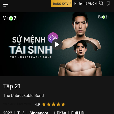
Nhập mã VieON
ĐĂNG KÝ VIP
Tập 21
The Unbreakable Bond
297.466
lượt xem
4.9
2022
T13
Singapore
1 Phần
Full HD