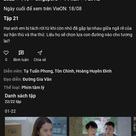
Ngày cuối để xem trên VieON: 18/08
Tập 21
Hai anh em bị tách rời từ khi còn nhỏ đã gặp lại nhau giữa ngã rẽ của
sự hận thù và tha thứ. Liệu họ sẽ chọn lựa con đường nào cho tương
lai?
0
Bình luận
Chia sẻ
Diễn viên:
Tạ Tuấn Phong,
Tôn Chính,
Hoàng Huyên Đình
Đạo diễn:
Đường Gia Văn
Thể loại:
Phim tâm lý
Danh sách tập
22/22 tập
01-22