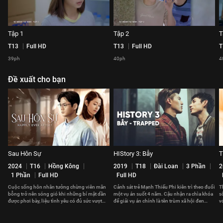
Tập 1
Tập 2
T
T13
Full HD
T13
Full HD
T
39ph
40ph
4
Đề xuất cho bạn
Sau Hôn Sự
HIStory 3: Bẫy
T
2024
T16
Hồng Kông
2019
T18
Đài Loan
3 Phần
2
1 Phần
Full HD
Full HD
Cuộc sống hôn nhân tưởng chừng viên mãn
Cảnh sát trẻ Mạnh Thiếu Phi kiên trì theo đuổi
T
bỗng trở nên sóng gió khi những bí mật dần
một vụ án suốt 4 năm. Cậu nhận ra chìa khóa
s
được phơi bày, liệu tình yêu có đủ sức vượt
để giải vụ án chính là tên trùm xã hội đen
v
qua?
Đường Nghị.
t