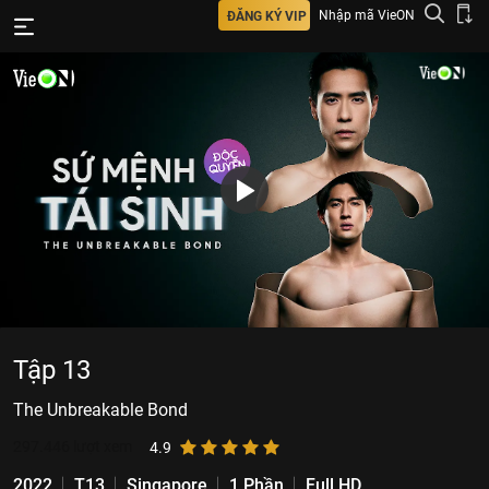
Nhập mã VieON
ĐĂNG KÝ VIP
Tập 13
The Unbreakable Bond
297.446
lượt xem
4.9
2022
T13
Singapore
1 Phần
Full HD