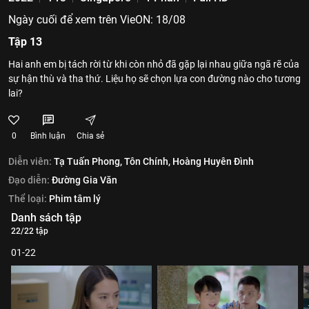
Ngày cuối để xem trên VieON: 18/08
Tập 13
Hai anh em bị tách rời từ khi còn nhỏ đã gặp lại nhau giữa ngã rẽ của
sự hận thù và tha thứ. Liệu họ sẽ chọn lựa con đường nào cho tương
lai?
0
Bình luận
Chia sẻ
Diễn viên:
Tạ Tuấn Phong,
Tôn Chính,
Hoàng Huyên Đình
Đạo diễn:
Đường Gia Văn
Thể loại:
Phim tâm lý
Danh sách tập
22/22 tập
01-22