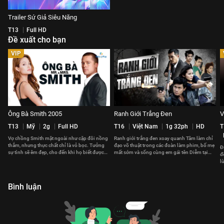
Trailer Sứ Giả Siêu Năng
T13
Full HD
Đề xuất cho bạn
VIP
Ông Bà Smith 2005
Ranh Giới Trắng Đen
V
T13
Mỹ
2g
Full HD
T16
Việt Nam
1g 32ph
HD
T
Vợ chồng Smith mặt ngoài như cặp đôi nồng
Ranh giới trắng đen xoay quanh Tâm làm chỉ
thắm, nhưng thực chất chỉ là vỏ bọc. Tưởng
đạo võ thuật trong các đoàn làm phim, bố mẹ
Đ
sự tình sẽ êm đẹp, cho đến khi họ biết được
mất sớm và sống cùng em gái tên Diễm tại
đ
danh tính của nhau.
căn hộ chật chội.
l
t
Bình luận