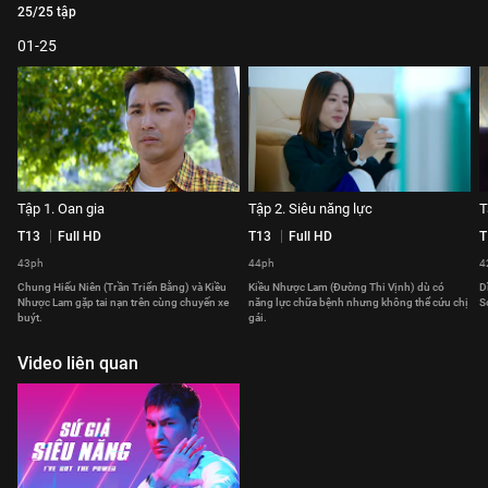
25/25 tập
01-25
Tập 1. Oan gia
Tập 2. Siêu năng lực
T
T13
Full HD
T13
Full HD
T
43ph
44ph
4
Chung Hiếu Niên (Trần Triển Bằng) và Kiều
Kiều Nhược Lam (Đường Thi Vịnh) dù có
D
Nhược Lam gặp tai nạn trên cùng chuyến xe
năng lực chữa bệnh nhưng không thể cứu chị
S
buýt.
gái.
Video liên quan