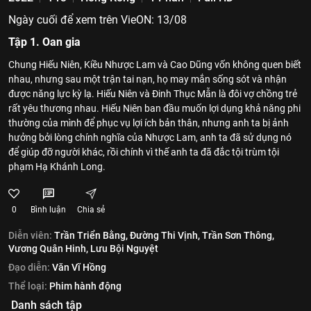
Ngày cuối để xem trên VieON: 13/08
Tập 1. Oan gia
Chung Hiếu Niên, Kiều Nhược Lam và Cao Dũng vốn không quen biết
nhau, nhưng sau một trận tai nạn, họ may mắn sống sót và nhận
được năng lực kỳ lạ. Hiếu Niên và Đinh Thục Mẫn là đôi vợ chồng trẻ
rất yêu thương nhau. Hiếu Niên ban đầu muốn lợi dụng khả năng phi
thường của mình để phục vụ lợi ích bản thân, nhưng anh ta bị ảnh
hưởng bởi lòng chính nghĩa của Nhược Lam, anh ta đã sử dụng nó
để giúp đỡ người khác, rồi chính vì thế anh ta đã đắc tội trùm tội
phạm Hạ Khánh Long.
0
Bình luận
Chia sẻ
Diễn viên:
Trần Triển Bằng,
Đường Thi Vịnh,
Trần Sơn Thông,
Vương Quân Hinh,
Lưu Bội Nguyệt
Đạo diễn:
Văn Vĩ Hồng
Thể loại:
Phim hành động
Danh sách tập