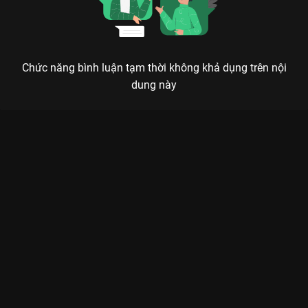
Chức năng bình luận tạm thời không khả dụng trên nội
dung này
SỨ GIẢ SIÊU NĂNG: KHI NHỮNG NGƯỜI KHỐN KHỔ TRỞ
THÀNH SIÊU ANH HÙNG PHỐ THỊ
Nếu một ngày bạn bỗng nhiên có sức mạnh thay đổi định mệnh, bạn sẽ cứu lấy chính
mình hay giải cứu thế giới?
Sứ Giả Siêu Năng (Ive Got The Power)
là một trong những dự
án đột phá nhất của TVB trong những năm gần đây, hiện đang
làm mưa làm gió trên
VieON
. Không đi theo lối mòn về các siêu
anh hùng hào nhoáng của Hollywood, bộ phim chọn khai thác
góc nhìn thực tế về những con người ở tầng lớp đáy xã hội
Hồng Kông, tình cờ sở hữu những năng lực phi thường sau một
vụ tai nạn giao thông thảm khốc.
Quy tụ dàn sao đình đám từ siêu phẩm
Anh Hùng Thành Trại
,