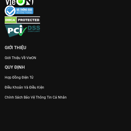
chân thực những áp lực cuộc sống, nợ nần và tình làng nghĩa
xóm của người dân xứ Cảng Thơm.
Gia nhập hội mê phim TVB và xem
Sứ Giả Siêu Năng
thuyết
minh sớm nhất tại
VieON
ngay!
GIỚI THIỆU
Giới Thiệu Về VieON
QUY ĐỊNH
Hợp Đồng Điện Tử
Điều Khoản Và Điều Kiện
Chính Sách Bảo Vệ Thông Tin Cá Nhân
Chính Sách Bảo Vệ Người Tiêu Dùng Dễ Bị Tổn Thương
Thỏa Thuận Sử Dụng Dịch Vụ Mạng Xã Hội
THÔNG TIN