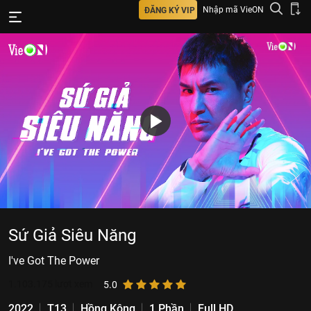
Nhập mã VieON
ĐĂNG KÝ VIP
Sứ Giả Siêu Năng
I've Got The Power
1.103.175
lượt xem
5.0
2022
T13
Hồng Kông
1 Phần
Full HD