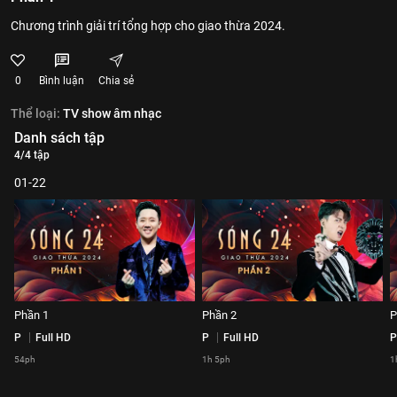
Chương trình giải trí tổng hợp cho giao thừa 2024.
0
Bình luận
Chia sẻ
Thể loại:
TV show âm nhạc
Danh sách tập
4/4 tập
01-22
Phần 1
Phần 2
P
P
Full HD
P
Full HD
P
54ph
1h 5ph
1