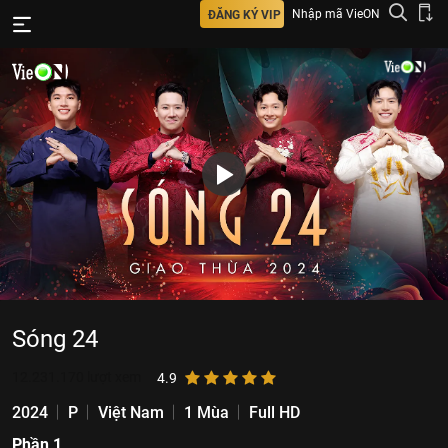
Nhập mã VieON
ĐĂNG KÝ VIP
Sóng 24
12.231.170
lượt xem
4.9
2024
P
Việt Nam
1 Mùa
Full HD
Phần 1