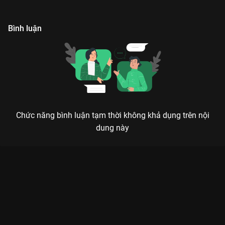
Bình luận
Chức năng bình luận tạm thời không khả dụng trên nội
dung này
SÓNG 24 - ĐÊM HỘI ÂM NHẠC HỘI TỤ NHỮNG ANH TRAI VÀ
CHỊ ĐẸP ĐỈNH CAO
Giao thừa không thể thiếu Sóng, Tết không thể thiếu âm nhạc cực cháy.
Sóng 24 không chỉ là một chương trình âm nhạc thường niên,
mà là một bữa tiệc visual và thính giác bùng nổ, đánh dấu sự
lên ngôi của những cá tính âm nhạc rực rỡ nhất trong năm. Với