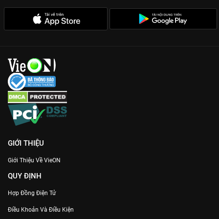
những tín đồ yêu âm nhạc. Thưởng thức ngay trọn vẹn những
khoảnh khắc bùng nổ nhất với chất lượng 4K cực nét chỉ có
trên
VieON
.
GIỚI THIỆU
Giới Thiệu Về VieON
QUY ĐỊNH
Hợp Đồng Điện Tử
Điều Khoản Và Điều Kiện