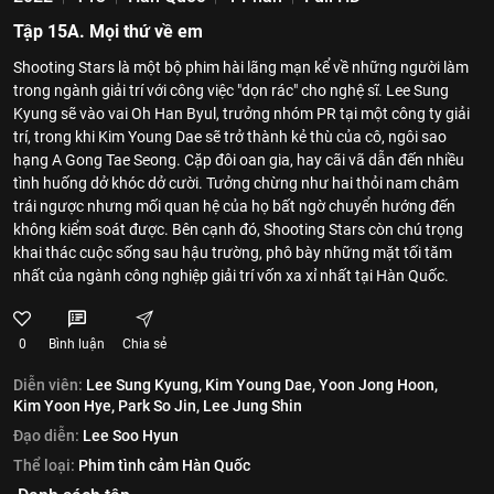
Tập 15A. Mọi thứ về em
Shooting Stars là một bộ phim hài lãng mạn kể về những người làm
trong ngành giải trí với công việc "dọn rác" cho nghệ sĩ. Lee Sung
Kyung sẽ vào vai Oh Han Byul, trưởng nhóm PR tại một công ty giải
trí, trong khi Kim Young Dae sẽ trở thành kẻ thù của cô, ngôi sao
hạng A Gong Tae Seong. Cặp đôi oan gia, hay cãi vã dẫn đến nhiều
tình huống dở khóc dở cười. Tưởng chừng như hai thỏi nam châm
trái ngược nhưng mối quan hệ của họ bất ngờ chuyển hướng đến
không kiểm soát được. Bên cạnh đó, Shooting Stars còn chú trọng
khai thác cuộc sống sau hậu trường, phô bày những mặt tối tăm
nhất của ngành công nghiệp giải trí vốn xa xỉ nhất tại Hàn Quốc.
0
Bình luận
Chia sẻ
Diễn viên:
Lee Sung Kyung,
Kim Young Dae,
Yoon Jong Hoon,
Kim Yoon Hye,
Park So Jin,
Lee Jung Shin
Đạo diễn:
Lee Soo Hyun
Thể loại:
Phim tình cảm Hàn Quốc