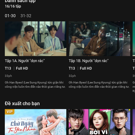
Danh sách tập
16/16 tập
01-30
31-32
Tập 1A. Người "dọn rác"
Tập 1B. Người "dọn rác"
T
T13
Full HD
T13
Full HD
T
33ph
32ph
3
Oh Han Byeol (Lee Sung Kyung) tức giận khi
Oh Han Byeol (Lee Sung Kyung) tức giận khi
G
công việc luôn tìm đến vào thời gian riêng tư.
công việc luôn tìm đến vào thời gian riêng tư.
m
K
Đề xuất cho bạn
VIP