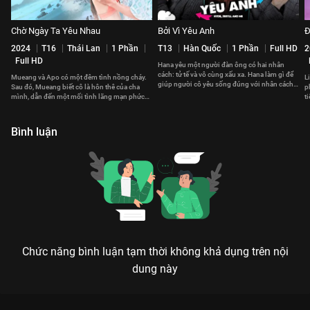
Chờ Ngày Ta Yêu Nhau
Bởi Vì Yêu Anh
Đ
2024
T16
Thái Lan
1 Phần
T13
Hàn Quốc
1 Phần
Full HD
2
Full HD
Hana yêu một người đàn ông có hai nhân
cách: tử tế và vô cùng xấu xa. Hana làm gì để
Mueang và Apo có một đêm tình nồng cháy.
L
giúp người cô yêu sống đúng với nhân cách
Sau đó, Mueang biết cô là hôn thê của cha
p
thật?
mình, dẫn đến một mối tình lãng mạn phức
t
tạp.
l
Bình luận
Chức năng bình luận tạm thời không khả dụng trên nội
dung này
Xem Tập 15A. Mọi thứ về em Sao Băng - 16 Tập của Hàn Quốc