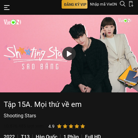
Nhập mã VieON
ĐĂNG KÝ VIP
Tập 15A. Mọi thứ về em
Shooting Stars
10.876.485
lượt xem
4.9
2022
T13
Hàn Quốc
1 Phần
Full HD