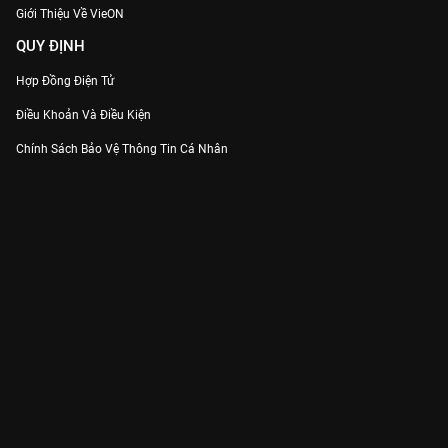
Giới Thiệu Về VieON
QUY ĐỊNH
Hợp Đồng Điện Tử
Điều Khoản Và Điều Kiện
Chính Sách Bảo Vệ Thông Tin Cá Nhân
Chính Sách Bảo Vệ Người Tiêu Dùng Dễ Bị Tổn Thương
Thỏa Thuận Sử Dụng Dịch Vụ Mạng Xã Hội
THÔNG TIN
Thông Báo
Trung Tâm Hỗ Trợ
Liên Hệ
Góp Ý