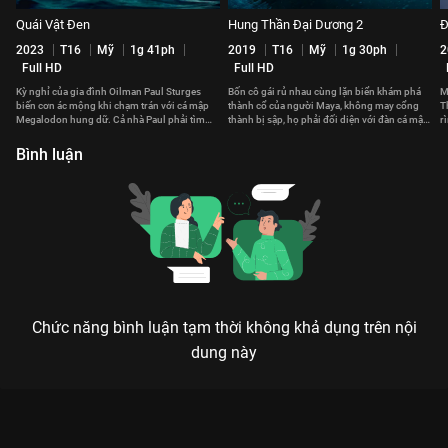
Quái Vật Đen
Hung Thần Đại Dương 2
Đ
2023
T16
Mỹ
1g 41ph
2019
T16
Mỹ
1g 30ph
2
Full HD
Full HD
Kỳ nghỉ của gia đình Oilman Paul Sturges
Bốn cô gái rủ nhau cùng lặn biển khám phá
M
biến cơn ác mộng khi chạm trán với cá mập
thành cổ của người Maya, không may cổng
T
Megalodon hung dữ. Cả nhà Paul phải tìm
thành bị sập, họ phải đối diện với đàn cá mập
r
cách sống sót quay trở về
hung hãn khát máu
g
Bình luận
Chức năng bình luận tạm thời không khả dụng trên nội
dung này
Xem Rừng Săn Người của Mỹ có sự tham gia của Robert
Knepper, Lou Kuma Kudi, Jackson Rathbone, Polina Nioly