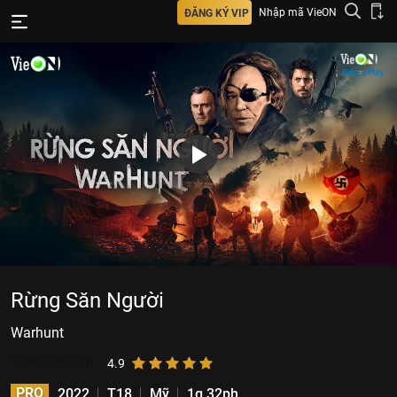
Nhập mã VieON
ĐĂNG KÝ VIP
Rừng Săn Người
Warhunt
1.685
lượt xem
4.9
PRO
2022
T18
Mỹ
1g 32ph