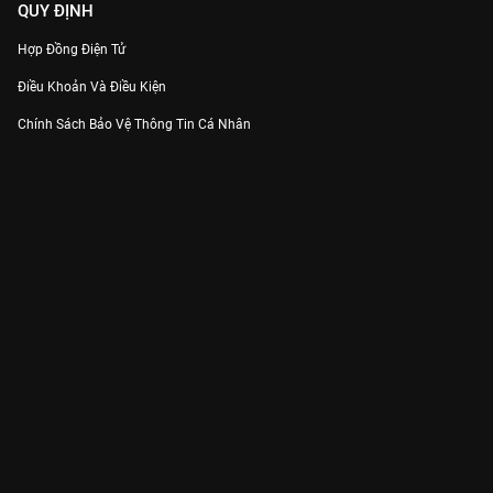
QUY ĐỊNH
Hợp Đồng Điện Tử
Điều Khoản Và Điều Kiện
Chính Sách Bảo Vệ Thông Tin Cá Nhân
Chính Sách Bảo Vệ Người Tiêu Dùng Dễ Bị Tổn Thương
Thỏa Thuận Sử Dụng Dịch Vụ Mạng Xã Hội
THÔNG TIN
Thông Báo
Trung Tâm Hỗ Trợ
Liên Hệ
Góp Ý
Công ty Cổ phần VieON - Địa chỉ: Tầng 5, 222 Pasteur, Phường Xuân Hòa,
Thành phố Hồ Chí Minh