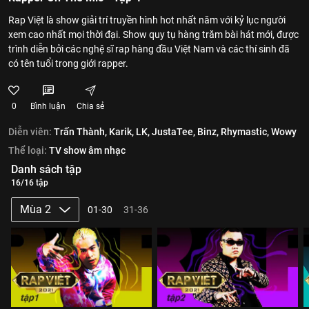
Rap Việt là show giải trí truyền hình hot nhất năm với kỷ lục người
xem cao nhất mọi thời đại. Show quy tụ hàng trăm bài hát mới, được
trình diễn bởi các nghệ sĩ rap hàng đầu Việt Nam và các thí sinh đã
có tên tuổi trong giới rapper.
0
Bình luận
Chia sẻ
Diễn viên:
Trấn Thành,
Karik,
LK,
JustaTee,
Binz,
Rhymastic,
Wowy
Thể loại:
TV show âm nhạc
Danh sách tập
16/16 tập
Mùa 2
01-30
31-36