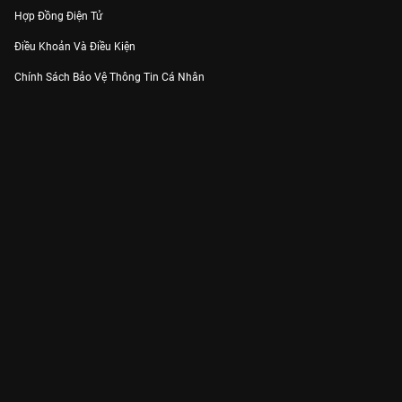
Hợp Đồng Điện Tử
Điều Khoản Và Điều Kiện
Chính Sách Bảo Vệ Thông Tin Cá Nhân
Chính Sách Bảo Vệ Người Tiêu Dùng Dễ Bị Tổn Thương
Thỏa Thuận Sử Dụng Dịch Vụ Mạng Xã Hội
THÔNG TIN
Thông Báo
Trung Tâm Hỗ Trợ
Liên Hệ
Góp Ý
Công ty Cổ phần VieON - Địa chỉ: Tầng 5, 222 Pasteur, Phường Xuân Hòa,
Thành phố Hồ Chí Minh
Email:
support@vieon.vn
| Hotline:
1800.599.920
(miễn phí)