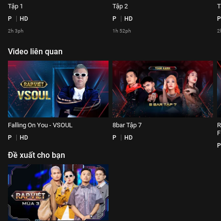
Tập 1
Tập 2
T
P
HD
P
HD
P
2h 3ph
1h 52ph
2
Video liên quan
Falling On You - VSOUL
8bar Tập 7
R
F
P
HD
P
HD
P
Đề xuất cho bạn