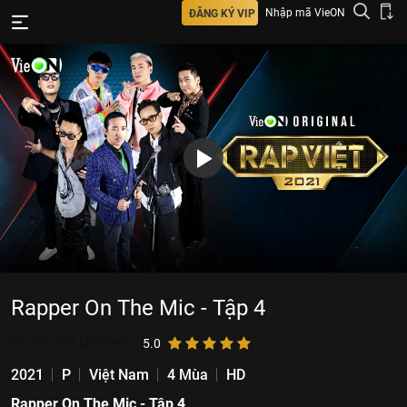
Nhập mã VieON
ĐĂNG KÝ VIP
Rapper On The Mic - Tập 4
67.837.474
lượt xem
5.0
2021
P
Việt Nam
4 Mùa
HD
Rapper On The Mic - Tập 4