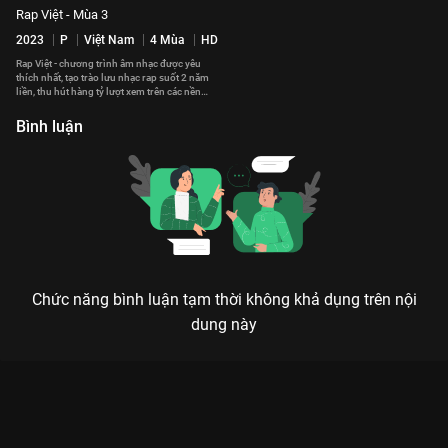
Rap Việt - Mùa 3
2023
P
Việt Nam
4 Mùa
HD
Rap Việt - chương trình âm nhạc được yêu
thích nhất, tạo trào lưu nhạc rap suốt 2 năm
liền, thu hút hàng tỷ lượt xem trên các nền
tảng số chính thức quay trở lại với Mùa 3.
Bình luận
Chức năng bình luận tạm thời không khả dụng trên nội
dung này
Xem Rapper On The Mic - Tập 4 Rap Việt - Mùa 2 - 16 Tập của
Việt Nam có sự tham gia của . Thuộc thể loại: TV show