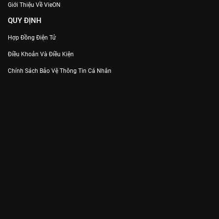
Giới Thiệu Về VieON
QUY ĐỊNH
Hợp Đồng Điện Tử
Điều Khoản Và Điều Kiện
Chính Sách Bảo Vệ Thông Tin Cá Nhân
Chính Sách Bảo Vệ Người Tiêu Dùng Dễ Bị Tổn Thương
Thỏa Thuận Sử Dụng Dịch Vụ Mạng Xã Hội
THÔNG TIN
Thông Báo
Trung Tâm Hỗ Trợ
Liên Hệ
Góp Ý