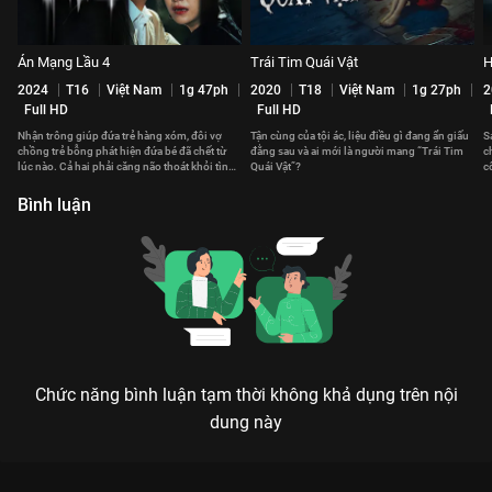
Án Mạng Lầu 4
Trái Tim Quái Vật
H
2024
T16
Việt Nam
1g 47ph
2020
T18
Việt Nam
1g 27ph
2
Full HD
Full HD
Nhận trông giúp đứa trẻ hàng xóm, đôi vợ
Tận cùng của tội ác, liệu điều gì đang ẩn giấu
S
chồng trẻ bỗng phát hiện đứa bé đã chết từ
đằng sau và ai mới là người mang “Trái Tim
c
lúc nào. Cả hai phải căng não thoát khỏi tình
Quái Vật”?
c
huống nghiệt ngã.
c
Bình luận
Chức năng bình luận tạm thời không khả dụng trên nội
dung này
Xem Ổ Khóa Tử Thần 2021 của Hồng Kông có sự tham gia của