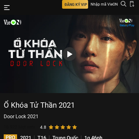
Nhập mã VieON
ĐĂNG KÝ VIP
Ổ Khóa Tử Thần 2021
Door Lock 2021
16.922
lượt xem
4.8
PRO
2021
T16
Trung Quốc
1g 46ph