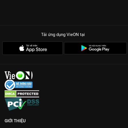
Tải ứng dụng VieON
tại
GIỚI THIỆU