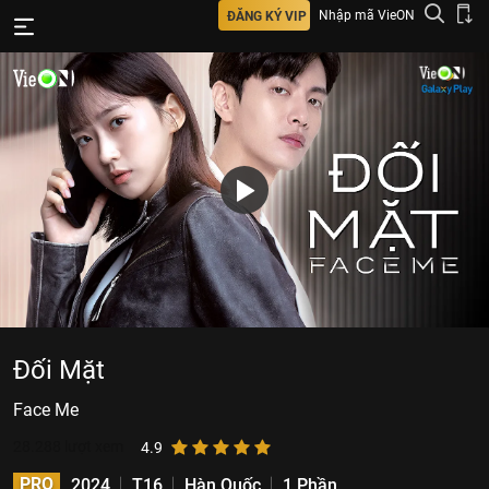
Nhập mã VieON
ĐĂNG KÝ VIP
Đối Mặt
Face Me
28.288
lượt xem
4.9
PRO
2024
T16
Hàn Quốc
1 Phần