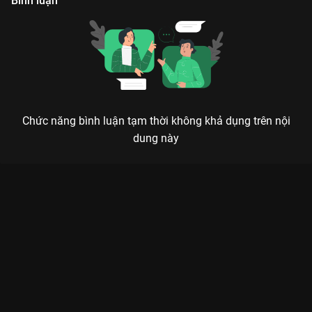
Bình luận
Chức năng bình luận tạm thời không khả dụng trên nội
dung này
ĐỐI MẶT (FACE ME): KHI DAO KÉO THẨM MỸ TRỞ THÀNH VŨ
KHÍ PHÁ ÁN
Phẫu thuật không chỉ để làm đẹp, mà còn để tìm lại sự thật đã bị vùi lấp sau lớp mặt
nạ hoàn hảo.
Nếu bạn là fan của dòng phim y khoa kết hợp trinh thám kịch
tính, thì
Đối Mặt (Face Me)
trên
VieON
chính là siêu phẩm bạn
không thể bỏ lỡ. Bộ phim mang đến một làn gió mới khi khai
thác góc khuất của ngành phẫu thuật thẩm mỹ Hàn Quốc dưới
lăng kính phá án. Sự kết hợp giữa nam thần “mặt lạnh”
Lee