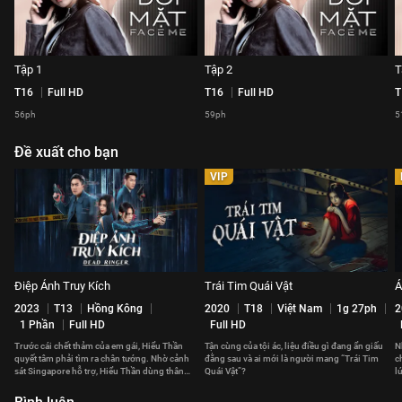
Tập 1
Tập 2
T
T16
Full HD
T16
Full HD
T
56ph
59ph
5
Đề xuất cho bạn
VIP
Điệp Ảnh Truy Kích
Trái Tim Quái Vật
Á
2023
T13
Hồng Kông
2020
T18
Việt Nam
1g 27ph
2
1 Phần
Full HD
Full HD
Trước cái chết thảm của em gái, Hiểu Thần
Tận cùng của tội ác, liệu điều gì đang ẩn giấu
N
quyết tâm phải tìm ra chân tướng. Nhờ cảnh
đằng sau và ai mới là người mang “Trái Tim
c
sát Singapore hỗ trợ, Hiểu Thần dùng thân
Quái Vật”?
l
phận mới để tới Hồng Kông.
h