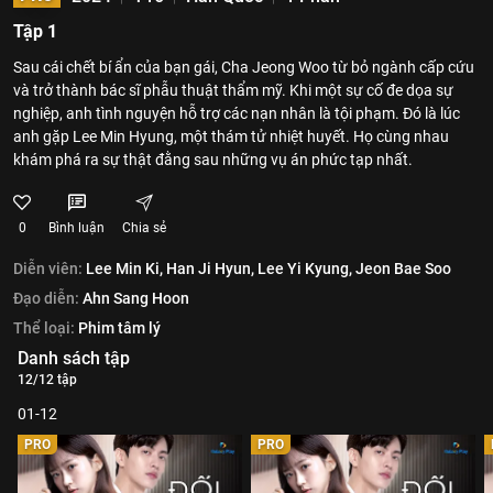
Tập 1
Sau cái chết bí ẩn của bạn gái, Cha Jeong Woo từ bỏ ngành cấp cứu
và trở thành bác sĩ phẫu thuật thẩm mỹ. Khi một sự cố đe dọa sự
nghiệp, anh tình nguyện hỗ trợ các nạn nhân là tội phạm. Đó là lúc
anh gặp Lee Min Hyung, một thám tử nhiệt huyết. Họ cùng nhau
khám phá ra sự thật đằng sau những vụ án phức tạp nhất.
0
Bình luận
Chia sẻ
Diễn viên:
Lee Min Ki,
Han Ji Hyun,
Lee Yi Kyung,
Jeon Bae Soo
Đạo diễn:
Ahn Sang Hoon
Thể loại:
Phim tâm lý
Danh sách tập
12/12 tập
01-12
PRO
PRO