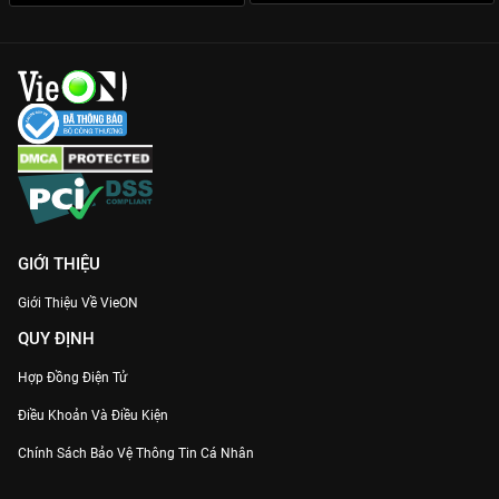
Dàn cast thực lực:
Ngoài Lee Min Ki, phim còn có sự góp mặt
của “trai hư”
Lee Yi Kyung
mang lại những khoảnh khắc giải trí
đắt giá.
Cập nhật ngay 12 tập phim
Đối Mặt (Face Me)
bản đẹp nhất,
sớm nhất chỉ có trên
VieON
!
GIỚI THIỆU
Giới Thiệu Về VieON
QUY ĐỊNH
Hợp Đồng Điện Tử
Điều Khoản Và Điều Kiện
Chính Sách Bảo Vệ Thông Tin Cá Nhân
Chính Sách Bảo Vệ Người Tiêu Dùng Dễ Bị Tổn Thương