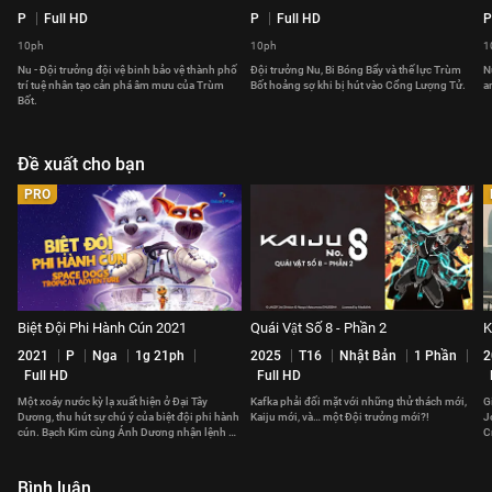
P
Full HD
P
Full HD
P
10ph
10ph
1
Nu - Đội trưởng đội vệ binh bảo vệ thành phố
Đội trưởng Nu, Bi Bóng Bẩy và thế lực Trùm
N
trí tuệ nhân tạo cản phá âm mưu của Trùm
Bốt hoảng sợ khi bị hút vào Cổng Lượng Tử.
a
Bốt.
Đề xuất cho bạn
PRO
Biệt Đội Phi Hành Cún 2021
Quái Vật Số 8 - Phần 2
K
2021
P
Nga
1g 21ph
2025
T16
Nhật Bản
1 Phần
2
Full HD
Full HD
Một xoáy nước kỳ lạ xuất hiện ở Đại Tây
Kafka phải đối mặt với những thử thách mới,
G
Dương, thu hút sự chú ý của biệt đội phi hành
Kaiju mới, và… một Đội trưởng mới?!
J
cún. Bạch Kim cùng Ánh Dương nhận lệnh đi
C
điều tra.
Bình luận