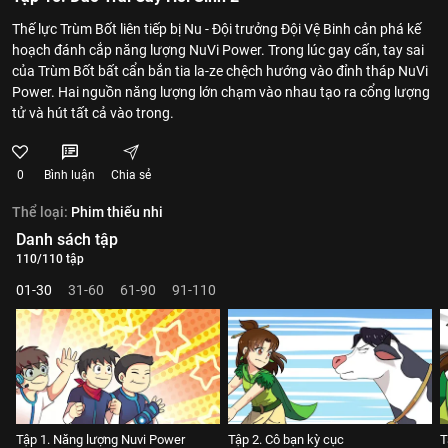
Thế lực Trùm Bốt liên tiếp bị Nu - Đội trưởng Đội Vệ Binh cản phá kế
hoạch đánh cắp năng lượng NuVi Power. Trong lúc gay cấn, tay sai
của Trùm Bốt bất cẩn bắn tia la-ze chệch hướng vào đỉnh tháp NuVi
Power. Hai nguồn năng lượng lớn chạm vào nhau tạo ra cổng lượng
tử và hút tất cả vào trong.
0
Bình luận
Chia sẻ
Thể loại:
Phim thiếu nhi
Danh sách tập
110/110 tập
01-30
31-60
61-90
91-110
Tập 1. Năng lượng Nuvi Power
Tập 2. Cô bạn kỳ cục
T