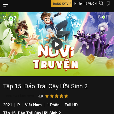
Nhập mã VieON
ĐĂNG KÝ VIP
Tập 15. Đảo Trái Cây Hồi Sinh 2
1.550.241
lượt xem
4.9
2021
P
Việt Nam
1 Phần
Full HD
Tập 15. Đảo Trái Cây Hồi Sinh 2