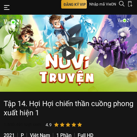
Nhập mã VieON
ĐĂNG KÝ VIP
Tập 14. Hợi Hợi chiến thần cuồng phong
xuất hiện 1
1.550.491
lượt xem
4.9
2021
P
Việt Nam
1 Phần
Full HD