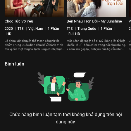
Chọc Tức Vợ Yêu
Bên Nhau Trọn Đời - My Sunshine
V
2020
T13
Việt Nam
1 Phần
T13
Trung Quốc
1 Phần
2
HD
Full HD
Bộ phim Việt chuyển thể thành công từ tác
Mặc Sênh đột ngột bỏ đi Mỹ không lời từ biệt
C
phẩm Trung Quốc đình đám kể về hành trình
khiến Hà Dĩ Thâm chìm trong nỗi nhớ nhung.
M
thú vị của một tổng tài lạnh lùng chinh phục
7 năm sau gặp lại, tình yêu của họ vẫn như
t
trái tim của một cô gái cá tính
thuở ban đầu.
K
Bình luận
Chức năng bình luận tạm thời không khả dụng trên nội
dung này