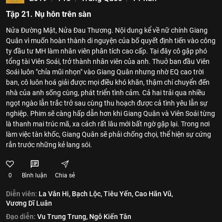
Tập 21. Nụ hôn trên sàn
Nửa Đường Mật, Nửa Đau Thương. Nội dung kể về nữ chính Giang
Quân vì muốn hoàn thành di nguyện của bố quyết định tiến vào công
ty đầu tư MH làm nhân viên phân tích cao cấp. Tại đây cô gặp phó
tổng tài Viên Soái, trở thành nhân viên của anh. Thuở ban đầu Viên
Soái luôn "chỉa mũi nhọn" vào Giang Quân nhưng nhờ EQ cao trời
ban, cô luôn hoá giải được mọi điều khó khăn, thậm chí chuyển đến
nhà của anh sống cùng, phát triển tình cảm. Cả hai trải qua nhiều
ngọt ngào lẫn trắc trở sau cùng thu hoạch được cả tình yêu lẫn sự
nghiệp. Phim sẽ càng hấp dẫn hơn khi Giang Quân và Viên Soái từng
là thanh mai trúc mã, xa cách rất lâu mới bất ngờ gặp lại. Trong nơi
làm việc tàn khốc, Giang Quân sẽ phải chống chọi, thể hiện sự cứng
rắn trước những kẻ lang sói.
0
Bình luận
Chia sẻ
Diễn viên:
La Vân Hi,
Bạch Lộc,
Tiêu Yến,
Cao Hãn Vũ,
Vương Dĩ Luân
Đạo diễn:
Vu Trung Trung,
Ngô Kiến Tân