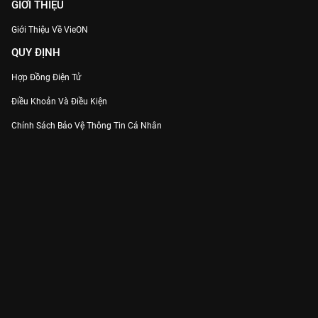
GIỚI THIỆU
Giới Thiệu Về VieON
QUY ĐỊNH
Hợp Đồng Điện Tử
Điều Khoản Và Điều Kiện
Chính Sách Bảo Vệ Thông Tin Cá Nhân
Chính Sách Bảo Vệ Người Tiêu Dùng Dễ Bị Tổn Thương
Thỏa Thuận Sử Dụng Dịch Vụ Mạng Xã Hội
THÔNG TIN
Thông Báo
Trung Tâm Hỗ Trợ
Liên Hệ
Góp Ý