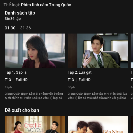
Thể loại:
Phim tình cảm Trung Quốc
Danh sách tập
36/36 tập
01-30
31-36
Tập 1. Gặp lại
Tập 2. Lừa gạt
T
T13
Full HD
T13
Full HD
T
47ph
50ph
4
Giang Quân (Bạch Lộc) đi phỏng vấn ở công
Giang Quân (Bạch Lộc) vào MH, Viên Soái (La
G
ty tài chính MH Viên Soái (La Vân Hi) loại cô
Vân Hi) lừa cô thuê nhà của mình với giá hời
V
Đề xuất cho bạn