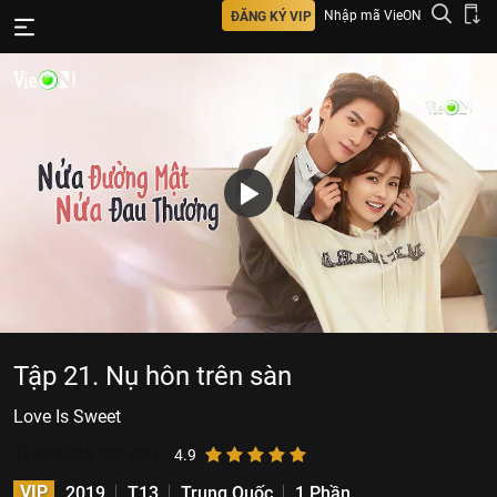
Nhập mã VieON
ĐĂNG KÝ VIP
Tập 21. Nụ hôn trên sàn
Love Is Sweet
11.689.245
lượt xem
4.9
VIP
2019
T13
Trung Quốc
1 Phần